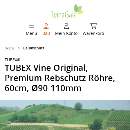
alt springen
Warenkorb enthält 
Menü
B2B
Mein Konto
Warenkorb
Home
Baumschutz
TUBEX®
TUBEX Vine Original,
Premium Rebschutz-Röhre,
60cm, Ø90-110mm