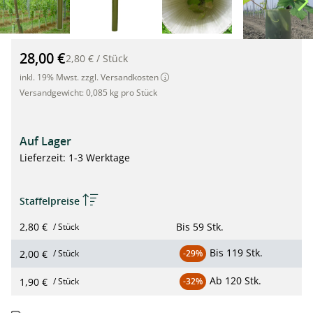
TUBEX Vine Original, Premium Rebschutz-Röhre, 60cm, Ø90-
28,00 €
2,80 €
/
Stück
inkl. 19% Mwst. zzgl. Versandkosten
Versandgewicht:
0,085 kg pro Stück
Auf Lager
Lieferzeit: 1-3 Werktage
Staffelpreise
2,80 €
Bis
59 Stk.
/ Stück
Bis
119 Stk.
2,00 €
/ Stück
-29%
Ab
120 Stk.
1,90 €
/ Stück
-32%