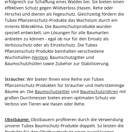
erfolgreich zur Schaffung eines Waldes bei. Sie bieten einen
effektiven Schutz gegen Wildverbiss (Hasen, Rehe oder
Hirsche) und dienen als Fegeschutz. Gleichzeitig fördern die
Tubex Pflanzenschutz-Produkte das Wachstum durch ein
inneres Mikroklima. Die Baumschutzprodukte wurden
speziell entwickelt, um Lösungen für alle Baumarten
anbieten zu können - egal ob nur für den Einsatz als
Verbissschutz oder als EInzelschutz. Die Tubex
Pflanzenschutz-Produkte beinhalten verschiedene
Wuchshüllen (
Ventex
), Baumschutzgitter und
Baumschutzhüllen sowie Zubehör zur Stabilisierung.
Sträucher:
Wir bieten Ihnen eine Reihe von Tubex
Pflanzenschutz-Produkten für Sträucher und mehrstämmige
Bäume an. Die
Baumschutzgitter
und
Baumschutzröhren
mit
großen Durchmesser bieten einen optimalen Schutz vor
Verbiss von Tieren wie Hasen oder Rehe.
Obstbäume:
Obstbauern profitieren durch die Verwendung
unserer Tubex Baumschutz-Produkte doppelt. So leisten die
Produkte für den Obstbaumschutz einen zuverlässigen