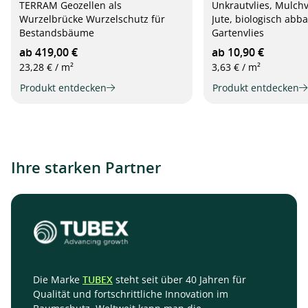
TERRAM Geozellen als
Unkrautvlies, Mulch
Wurzelbrücke Wurzelschutz für
Jute, biologisch abb
Bestandsbäume
Gartenvlies
ab 419,00 €
ab 10,90 €
23,28 € / m²
3,63 € / m²
Produkt entdecken
Produkt entdecken
Ihre starken Partner
Die Marke
TERRAM
Jedes Jahr sammeln sich Millionen Tonnen an
ist ein Marktführer bei der Gestaltung
TUBEX
steht seit über 40 Jahren für
Qualität und fortschrittliche Innovation im
und Herstellung von innovativen
Kunststoffverpackungen, die eine wertvolle