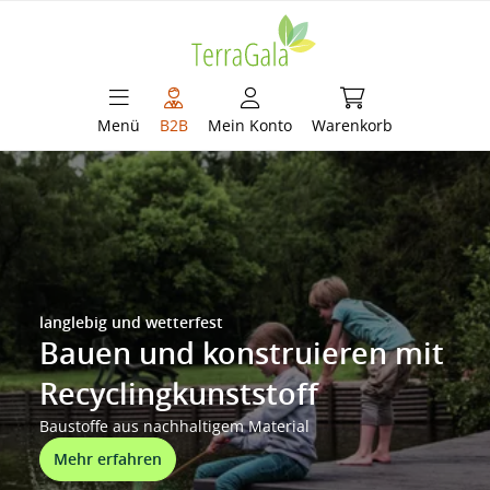
alt springen
Warenkorb enthält 
Menü
B2B
Mein Konto
Warenkorb
TerraGala – Ihr Partner im Gart
langlebig und wetterfest
Bauen und konstruieren mit
Recyclingkunststoff
Baustoffe aus nachhaltigem Material
Mehr erfahren