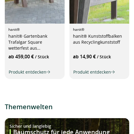
hanit®
hanit®
k
hanit® Kunststoffbalken
hanit® Rasengitterst
aus Recyclingkunststoff
60 x 40 x 8cm, grau
f
ab 14,90 €
ab 10,90 €
ck
/ Stück
/ Stück
n
Produkt entdecken
Produkt entdecken
Themenwelten
Sicher und langlebig
Baumschutz für jede Anwendung