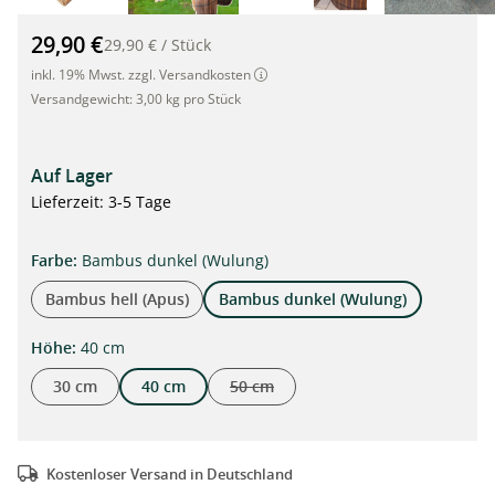
Bambusmatte für Rollweg dunkel, 40cm x 200cm x 0,5cm"
29,90 €
29,90 €
/
Stück
inkl. 19% Mwst. zzgl. Versandkosten
Versandgewicht:
3,00 kg pro Stück
Auf Lager
Lieferzeit: 3-5 Tage
auswählen
Farbe
:
Bambus dunkel (Wulung)
Bambus hell (Apus)
Bambus dunkel (Wulung)
auswählen
Höhe
:
40 cm
30 cm
40 cm
50 cm
(Diese Option ist zurzeit nicht verfügba
Kostenloser Versand in Deutschland