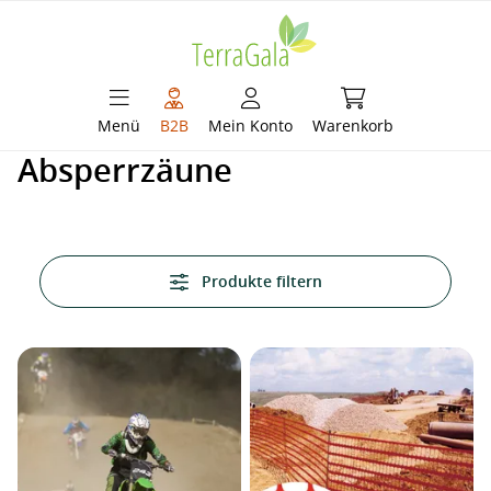
alt springen
Warenkorb enthält 
Menü
B2B
Mein Konto
Warenkorb
Absperrzäune
Produkte filtern