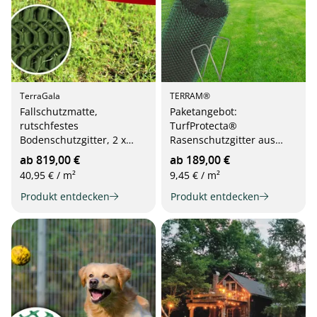
TerraGala
TERRAM®
Fallschutzmatte,
Paketangebot:
rutschfestes
TurfProtecta®
Bodenschutzgitter, 2 x
Rasenschutzgitter aus
10m
Kunststoff plus
ab 819,00 €
ab 189,00 €
Befestigungshaken, 2m
40,95 € / m²
9,45 € / m²
Breite
Produkt entdecken
Produkt entdecken