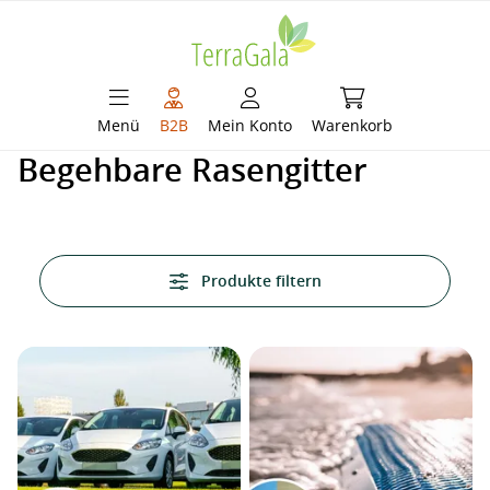
alt springen
Warenkorb enthält 
Menü
B2B
Mein Konto
Warenkorb
Begehbare Rasengitter
Produkte filtern