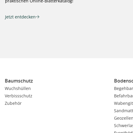
praktischen Online-Blätterkatalog!
Jetzt entdecken
Baumschutz
Bodensc
Wuchshüllen
Begehbar
Verbissschutz
Befahrba
Zubehör
Wabengit
Sandmat
Geozelle
Schwerla
Eventböd