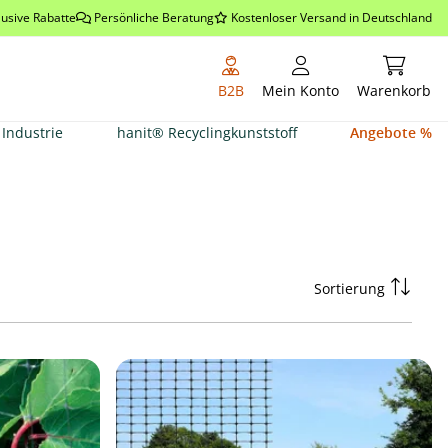
lusive Rabatte
Persönliche Beratung
Kostenloser Versand in Deutschland
Warenkor
B2B
Mein Konto
Warenkorb
Industrie
hanit® Recyclingkunststoff
Angebote %
Sortierung