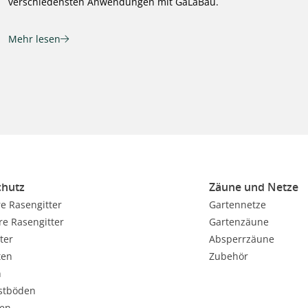
verschiedensten Anwendungen mit GaLaBau.
Mehr lesen
hutz
Zäune und Netze
e Rasengitter
Gartennetze
re Rasengitter
Gartenzäune
ter
Absperrzäune
ten
Zubehör
n
stböden
en