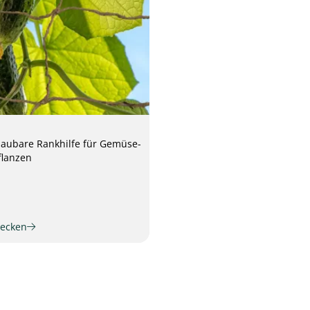
baubare Rankhilfe für Gemüse-
flanzen
decken