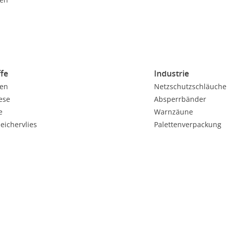
ffe
Industrie
ien
Netzschutzschläuche
ese
Absperrbänder
e
Warnzäune
eichervlies
Palettenverpackung