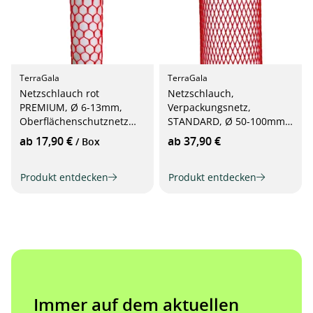
TerraGala
TerraGala
Netzschlauch rot
Netzschlauch,
PREMIUM, Ø 6-13mm,
Verpackungsnetz,
Oberflächenschutznetz
STANDARD, Ø 50-100mm,
50m
rot
ab 17,90 €
ab 37,90 €
/ Box
Produkt entdecken
Produkt entdecken
Immer auf dem aktuellen