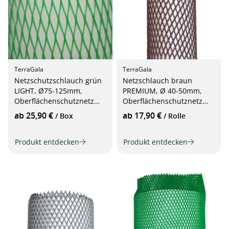
TerraGala
TerraGala
Netzschutzschlauch grün
Netzschlauch braun
LIGHT, Ø75-125mm,
PREMIUM, Ø 40-50mm,
Oberflächenschutznetz
Oberflächenschutznetz
25m
25m
ab 25,90 €
ab 17,90 €
/ Box
/ Rolle
Produkt entdecken
Produkt entdecken