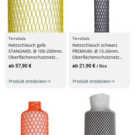
TerraGala
TerraGala
Netzschlauch gelb
Netzschlauch schwarz
STANDARD, Ø 100-200mm,
PREMIUM, Ø 13-26mm,
Oberflächenschutznetz
Oberflächenschutznetz
50m
50m
ab 57,90 €
ab 21,90 €
/ Box
Produkt entdecken
Produkt entdecken