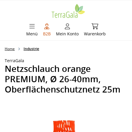
alt springen
Warenkorb enthält 
Menü
B2B
Mein Konto
Warenkorb
Home
Industrie
TerraGala
Netzschlauch orange
PREMIUM, Ø 26-40mm,
Oberflächenschutznetz 25m