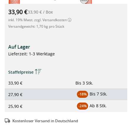
Netzschlauch orange PREMIUM, Ø 26-40mm, Oberflächenschu
33,90 €
33,90 €
/
Box
inkl. 19% Mwst. zzgl. Versandkosten
Versandgewicht:
1,70 kg pro Stück
Auf Lager
Lieferzeit: 1-3 Werktage
Staffelpreise
33,90 €
Bis
3 Stk.
Bis
7 Stk.
27,90 €
-18%
Ab
8 Stk.
25,90 €
-24%
Kostenloser Versand in Deutschland