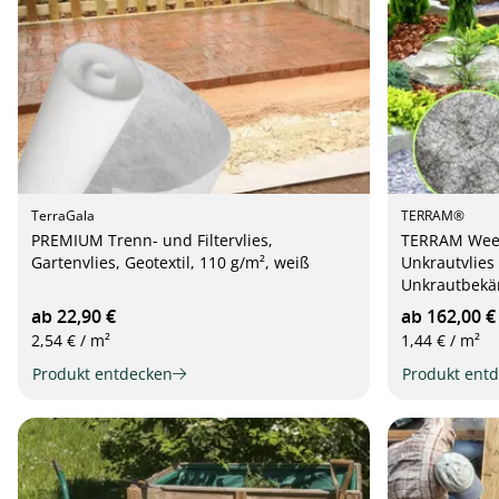
TerraGala
TERRAM®
PREMIUM Trenn- und Filtervlies,
TERRAM Weed
Gartenvlies, Geotextil, 110 g/m², weiß
Unkrautvlies
Unkrautbekä
ab 22,90 €
ab 162,00 €
2,54 € / m²
1,44 € / m²
Produkt entdecken
Produkt ent