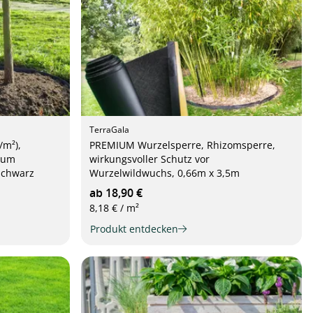
TerraGala
/m²),
PREMIUM Wurzelsperre, Rhizomsperre,
zum
wirkungsvoller Schutz vor
schwarz
Wurzelwildwuchs, 0,66m x 3,5m
ab 18,90 €
8,18 € / m²
Produkt entdecken