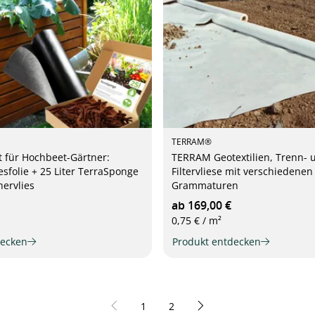
TERRAM®
 für Hochbeet-Gärtner:
TERRAM Geotextilien, Trenn- 
esfolie + 25 Liter TerraSponge
Filtervliese mit verschiedenen
ervlies
Grammaturen
ab 169,00 €
0,75 € / m²
decken
Produkt entdecken
Seite
Seite
1
2