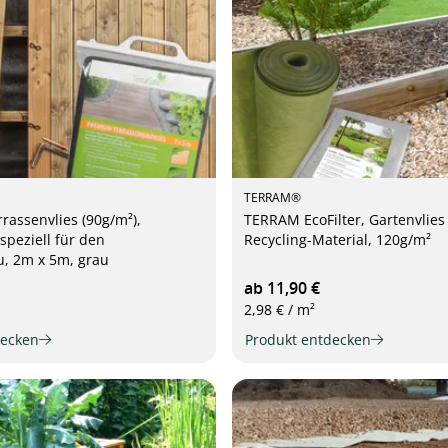
TERRAM®
assenvlies (90g/m²),
TERRAM EcoFilter, Gartenvlies
speziell für den
Recycling-Material, 120g/m²
, 2m x 5m, grau
ab 11,90 €
2,98 € / m²
decken
Produkt entdecken