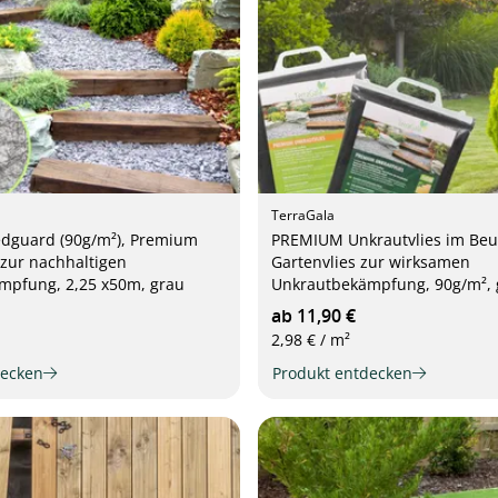
TerraGala
guard (90g/m²), Premium
PREMIUM Unkrautvlies im Beut
 zur nachhaltigen
Gartenvlies zur wirksamen
mpfung, 2,25 x50m, grau
Unkrautbekämpfung, 90g/m², 
ab 11,90 €
2,98 € / m²
decken
Produkt entdecken