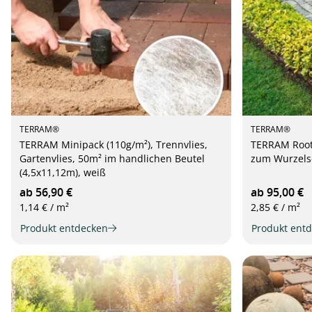
TERRAM®
TERRAM®
TERRAM Minipack (110g/m²), Trennvlies,
TERRAM Rootg
Gartenvlies, 50m² im handlichen Beutel
zum Wurzels
(4,5x11,12m), weiß
ab 56,90 €
ab 95,00 €
1,14 € / m²
2,85 € / m²
Produkt entdecken
Produkt ent