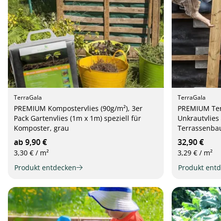
TerraGala
TerraGala
PREMIUM Kompostervlies (90g/m²), 3er
PREMIUM Terr
Pack Gartenvlies (1m x 1m) speziell für
Unkrautvlies 
Komposter, grau
Terrassenbau
ab 9,90 €
32,90 €
3,30 € / m²
3,29 € / m²
Produkt entdecken
Produkt ent