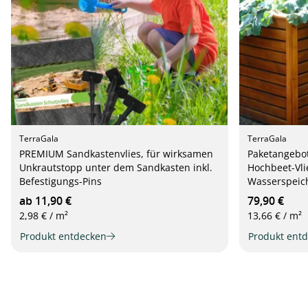
TerraGala
TerraGala
PREMIUM Sandkastenvlies, für wirksamen
Paketangebot
Unkrautstopp unter dem Sandkasten inkl.
Hochbeet-Vli
Befestigungs-Pins
Wasserspeich
ab 11,90 €
79,90 €
2,98 € / m²
13,66 € / m²
Produkt entdecken
Produkt ent