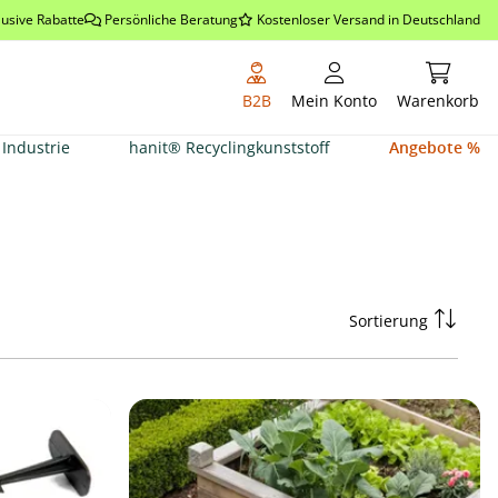
lusive Rabatte
Persönliche Beratung
Kostenloser Versand in Deutschland
Warenkor
B2B
Mein Konto
Warenkorb
Industrie
hanit® Recyclingkunststoff
Angebote %
Sortierung