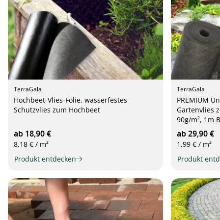
TerraGala
TerraGala
Hochbeet-Vlies-Folie, wasserfestes
PREMIUM Unkr
Schutzvlies zum Hochbeet
Gartenvlies 
90g/m², 1m B
ab 18,90 €
ab 29,90 €
8,18 € / m²
1,99 € / m²
Produkt entdecken
Produkt ent