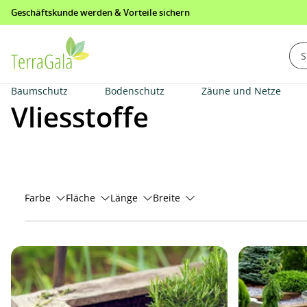
Geschäftskunde werden & Vorteile sichern
springen
Zur Hauptnavigation springen
Baumschutz
Bodenschutz
Zäune und Netze
Vliesstoffe
Farbe
Fläche
Länge
Breite