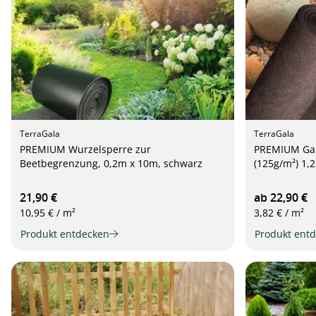
TerraGala
TerraGala
PREMIUM Wurzelsperre zur
PREMIUM Gar
Beetbegrenzung, 0,2m x 10m, schwarz
(125g/m²) 1,
21,90 €
ab 22,90 €
10,95 € / m²
3,82 € / m²
Produkt entdecken
Produkt ent