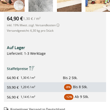
TERRAM Minipack (110g/m²), Trennvlies, Gartenvlies, 50m² im 
64,90 €
1,30 €
/
m²
inkl. 19% Mwst. zzgl. Versandkosten
Versandgewicht:
6,30 kg pro Stück
Auf Lager
Lieferzeit: 1-3 Werktage
Staffelpreise
64,90 €
Bis
2 Stk.
1,30 € / m²
Bis
8 Stk.
59,90 €
1,20 € / m²
-8%
Ab
9 Stk.
56,90 €
1,14 € / m²
-12%
Kostenloser Versand in Deutschland