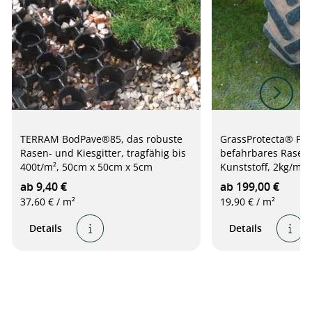
TERRAM BodPave®85, das robuste
GrassProtecta® Pr
Rasen- und Kiesgitter, tragfähig bis
befahrbares Rasens
400t/m², 50cm x 50cm x 5cm
Kunststoff, 2kg/m²,
ab 9,40 €
ab 199,00 €
37,60 € / m²
19,90 € / m²
Details
Details