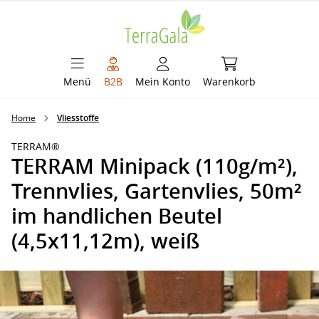
alt springen
Warenkorb enthält 
Menü
B2B
Mein Konto
Warenkorb
Home
Vliesstoffe
TERRAM®
TERRAM Minipack (110g/m²),
Trennvlies, Gartenvlies, 50m²
im handlichen Beutel
(4,5x11,12m), weiß