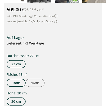
TERRAM Geozelle 22/20 (3 x 6m): Wurzelbrücke für schwere Fa
509,00 €
28,28 €
/
m²
inkl. 19% Mwst. zzgl. Versandkosten
Dieser Artikel wird per Spedition ver
Versandgewicht:
19,50 kg pro Stück
Auf Lager
Lieferzeit: 1-3 Werktage
auswählen
Durchmesser
:
22 cm
22 cm
auswählen
Fläche
:
18m²
18m²
46m²
auswählen
Höhe
:
20 cm
20 cm