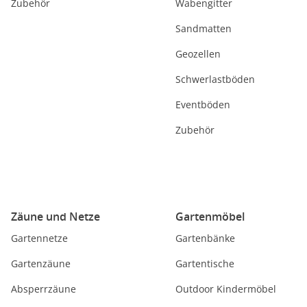
Zubehör
Wabengitter
Sandmatten
Geozellen
Schwerlastböden
Eventböden
Zubehör
Zäune und Netze
Gartenmöbel
Gartennetze
Gartenbänke
Gartenzäune
Gartentische
Absperrzäune
Outdoor Kindermöbel