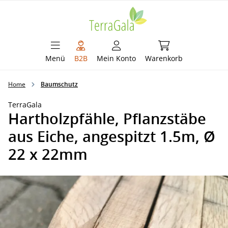
alt springen
Warenkorb enthält 
Menü
B2B
Mein Konto
Warenkorb
Home
Baumschutz
TerraGala
Hartholzpfähle, Pflanzstäbe
aus Eiche, angespitzt 1.5m, Ø
22 x 22mm