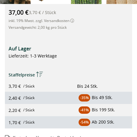
Hartholzpfähle, Pflanzstäbe aus Eiche, angespitzt 1.5m, Ø 22
37,00 €
3,70 €
/
Stück
inkl. 19% Mwst. zzgl. Versandkosten
Versandgewicht:
2,00 kg pro Stück
Auf Lager
Lieferzeit: 1-3 Werktage
Staffelpreise
3,70 €
Bis
24 Stk.
/ Stück
Bis
49 Stk.
2,40 €
/ Stück
-35%
Bis
199 Stk.
2,20 €
/ Stück
-41%
Ab
200 Stk.
1,70 €
/ Stück
-54%