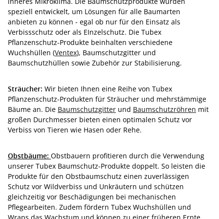
inneres Mikroklima. Die Baumschutzprodukte wurden
speziell entwickelt, um Lösungen für alle Baumarten
anbieten zu können - egal ob nur für den Einsatz als
Verbissschutz oder als EInzelschutz. Die Tubex
Pflanzenschutz-Produkte beinhalten verschiedene
Wuchshüllen (
Ventex
), Baumschutzgitter und
Baumschutzhüllen sowie Zubehör zur Stabilisierung.
Sträucher:
Wir bieten Ihnen eine Reihe von Tubex
Pflanzenschutz-Produkten für Sträucher und mehrstämmige
Bäume an. Die
Baumschutzgitter
und
Baumschutzröhren
mit
großen Durchmesser bieten einen optimalen Schutz vor
Verbiss von Tieren wie Hasen oder Rehe.
Obstbäume:
Obstbauern profitieren durch die Verwendung
unserer Tubex Baumschutz-Produkte doppelt. So leisten die
Produkte für den Obstbaumschutz einen zuverlässigen
Schutz vor Wildverbiss und Unkräutern und schützen
gleichzeitig vor Beschädigungen bei mechanischen
Pflegearbeiten. Zudem fördern Tubex Wuchshüllen und
Wraps das Wachstum und können zu einer früheren Ernte