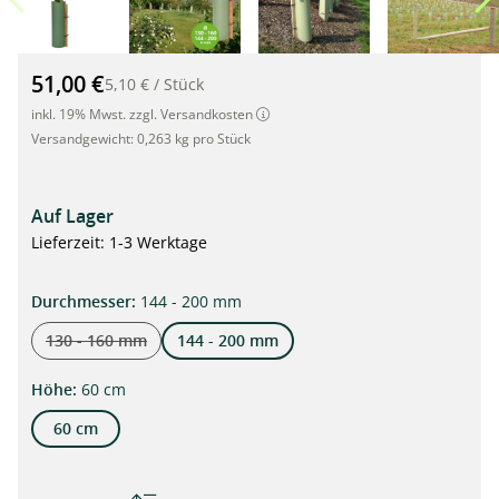
TUBEX Shrubshelter Plus, Wuchshülle und Verbissschutz für 
51,00 €
5,10 €
/
Stück
inkl. 19% Mwst. zzgl. Versandkosten
Versandgewicht:
0,263 kg pro Stück
Auf Lager
Lieferzeit: 1-3 Werktage
auswählen
Durchmesser
:
144 - 200 mm
130 - 160 mm
144 - 200 mm
(Diese Option ist zurzeit nicht verfügbar.)
auswählen
Höhe
:
60 cm
60 cm