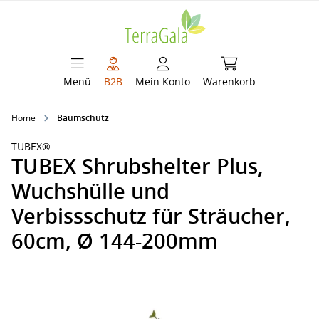
alt springen
Warenkorb enthält 
Menü
B2B
Mein Konto
Warenkorb
Home
Baumschutz
TUBEX®
TUBEX Shrubshelter Plus,
Wuchshülle und
Verbissschutz für Sträucher,
60cm, Ø 144-200mm