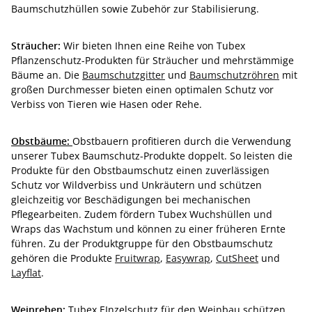
Baumschutzhüllen sowie Zubehör zur Stabilisierung.
Sträucher:
Wir bieten Ihnen eine Reihe von Tubex
Pflanzenschutz-Produkten für Sträucher und mehrstämmige
Bäume an. Die
Baumschutzgitter
und
Baumschutzröhren
mit
großen Durchmesser bieten einen optimalen Schutz vor
Verbiss von Tieren wie Hasen oder Rehe.
Obstbäume:
Obstbauern profitieren durch die Verwendung
unserer Tubex Baumschutz-Produkte doppelt. So leisten die
Produkte für den Obstbaumschutz einen zuverlässigen
Schutz vor Wildverbiss und Unkräutern und schützen
gleichzeitig vor Beschädigungen bei mechanischen
Pflegearbeiten. Zudem fördern Tubex Wuchshüllen und
Wraps das Wachstum und können zu einer früheren Ernte
führen. Zu der Produktgruppe für den Obstbaumschutz
gehören die Produkte
Fruitwrap
,
Easywrap
,
CutSheet
und
Layflat
.
Weinreben:
Tubex EInzelschutz für den Weinbau schützen