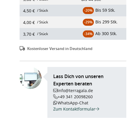
Bis
59 Stk.
4,50 €
/ Stück
-20%
Bis
299 Stk.
4,00 €
/ Stück
-29%
Ab
300 Stk.
3,70 €
/ Stück
-34%
Kostenloser Versand in Deutschland
Lass Dich von unseren
Experten beraten
info@terragala.de
+49 341 20098260
WhatsApp-Chat
Zum Kontaktformular