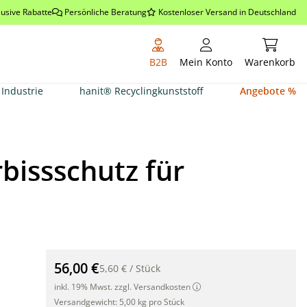
lusive Rabatte
Persönliche Beratung
Kostenloser Versand in Deutschland
Warenkor
B2B
Mein Konto
Warenkorb
Industrie
hanit® Recyclingkunststoff
Angebote %
bissschutz für
TUBEX Ventex Clear 1,2m, Wuchshülle und Verbissschu
56,00 €
5,60 €
/
Stück
inkl. 19% Mwst. zzgl. Versandkosten
Versandgewicht:
5,00 kg pro Stück