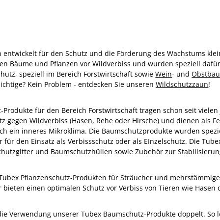
ntwickelt für den Schutz und die Förderung des Wachstums klein
n Bäume und Pflanzen vor Wildverbiss und wurden speziell dafür 
utz, speziell im Bereich Forstwirtschaft sowie
Wein
- und
Obstba
Richtige? Kein Problem - entdecken Sie unseren
Wildschutzzaun
!
Produkte für den Bereich Forstwirtschaft tragen schon seit vielen 
utz gegen Wildverbiss (Hasen, Rehe oder Hirsche) und dienen als Fe
h ein inneres Mikroklima. Die Baumschutzprodukte wurden speziel
 für den Einsatz als Verbissschutz oder als EInzelschutz. Die Tub
chutzgitter und Baumschutzhüllen sowie Zubehör zur Stabilisierun
n Tubex Pflanzenschutz-Produkten für Sträucher und mehrstämmig
bieten einen optimalen Schutz vor Verbiss von Tieren wie Hasen 
die Verwendung unserer Tubex Baumschutz-Produkte doppelt. So l