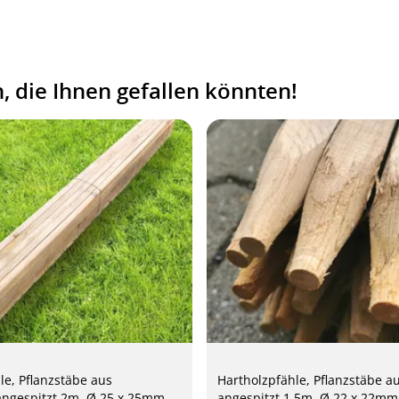
 die Ihnen gefallen könnten!
le, Pflanzstäbe aus
Hartholzpfähle, Pflanzstäbe au
angespitzt 2m, Ø 25 x 25mm
angespitzt 1.5m, Ø 22 x 22mm