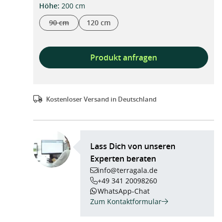
auswählen
Höhe
:
200 cm
90 cm
120 cm
(Diese Option ist zurzeit nicht verfügbar.)
Produkt anfragen
Kostenloser Versand in Deutschland
Lass Dich von unseren
Experten beraten
info@terragala.de
+49 341 20098260
WhatsApp-Chat
Zum Kontaktformular