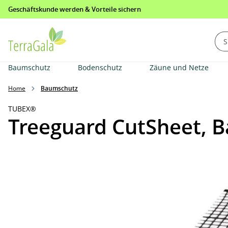
Geschäftskunde werden & Vorteile sichern
springen
Zur Hauptnavigation springen
Baumschutz
Bodenschutz
Zäune und Netze
Home
Baumschutz
TUBEX®
Treeguard CutSheet, B