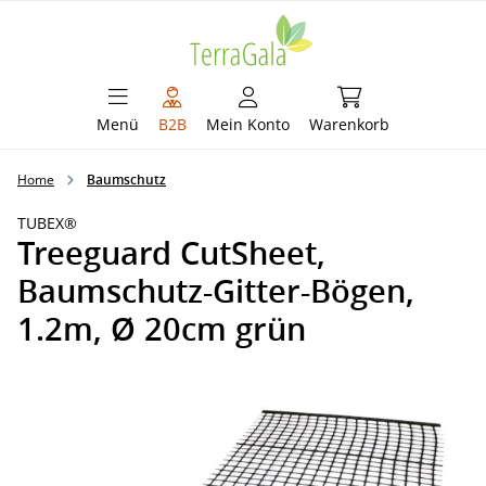
alt springen
Warenkorb enthält 
Menü
B2B
Mein Konto
Warenkorb
Home
Baumschutz
TUBEX®
Treeguard CutSheet,
Baumschutz-Gitter-Bögen,
1.2m, Ø 20cm grün