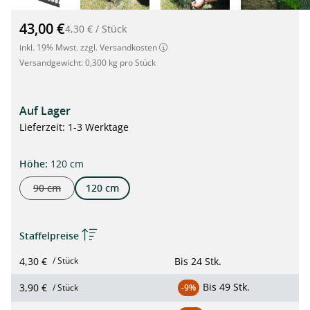
Treeguard CutSheet, Baumschutz-Gitter-Bögen, 1.2m, Ø 20cm
43,00 €
4,30 €
/
Stück
inkl. 19% Mwst. zzgl. Versandkosten
Versandgewicht:
0,300 kg pro Stück
Auf Lager
Lieferzeit: 1-3 Werktage
auswählen
Höhe
:
120 cm
90 cm
120 cm
(Diese Option ist zurzeit nicht verfügbar.)
Staffelpreise
4,30 €
Bis
24 Stk.
/ Stück
Bis
49 Stk.
3,90 €
/ Stück
-9%