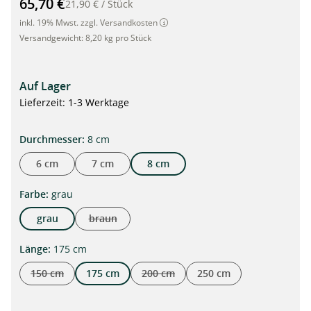
65,70 €
21,90 €
/
Stück
inkl. 19% Mwst. zzgl. Versandkosten
Versandgewicht:
8,20 kg pro Stück
Auf Lager
Lieferzeit: 1-3 Werktage
auswählen
Durchmesser
:
8 cm
6 cm
7 cm
8 cm
auswählen
Farbe
:
grau
grau
braun
(Diese Option ist zurzeit nicht verfügbar.)
auswählen
Länge
:
175 cm
150 cm
175 cm
200 cm
250 cm
(Diese Option ist zurzeit nicht verfügbar.)
(Diese Option ist zurzeit nicht verfügba