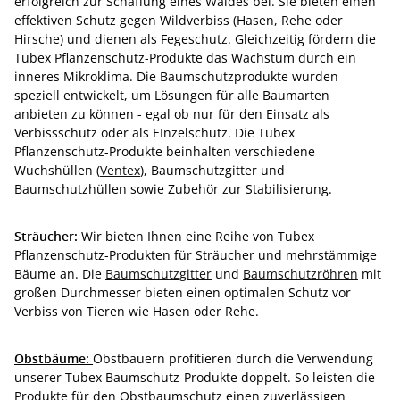
erfolgreich zur Schaffung eines Waldes bei. Sie bieten einen
effektiven Schutz gegen Wildverbiss (Hasen, Rehe oder
Hirsche) und dienen als Fegeschutz. Gleichzeitig fördern die
Tubex Pflanzenschutz-Produkte das Wachstum durch ein
inneres Mikroklima. Die Baumschutzprodukte wurden
speziell entwickelt, um Lösungen für alle Baumarten
anbieten zu können - egal ob nur für den Einsatz als
Verbissschutz oder als EInzelschutz. Die Tubex
Pflanzenschutz-Produkte beinhalten verschiedene
Wuchshüllen (
Ventex
), Baumschutzgitter und
Baumschutzhüllen sowie Zubehör zur Stabilisierung.
Sträucher:
Wir bieten Ihnen eine Reihe von Tubex
Pflanzenschutz-Produkten für Sträucher und mehrstämmige
Bäume an. Die
Baumschutzgitter
und
Baumschutzröhren
mit
großen Durchmesser bieten einen optimalen Schutz vor
Verbiss von Tieren wie Hasen oder Rehe.
Obstbäume:
Obstbauern profitieren durch die Verwendung
unserer Tubex Baumschutz-Produkte doppelt. So leisten die
Produkte für den Obstbaumschutz einen zuverlässigen