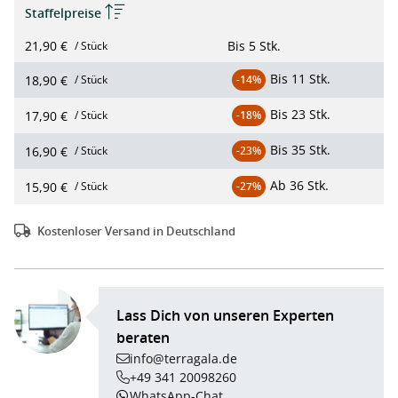
Staffelpreise
21,90 €
Bis
5 Stk.
/ Stück
Bis
11 Stk.
18,90 €
/ Stück
-14%
Bis
23 Stk.
17,90 €
/ Stück
-18%
Bis
35 Stk.
16,90 €
/ Stück
-23%
Ab
36 Stk.
15,90 €
/ Stück
-27%
Kostenloser Versand in Deutschland
Lass Dich von unseren Experten
beraten
info@terragala.de
+49 341 20098260
WhatsApp-Chat