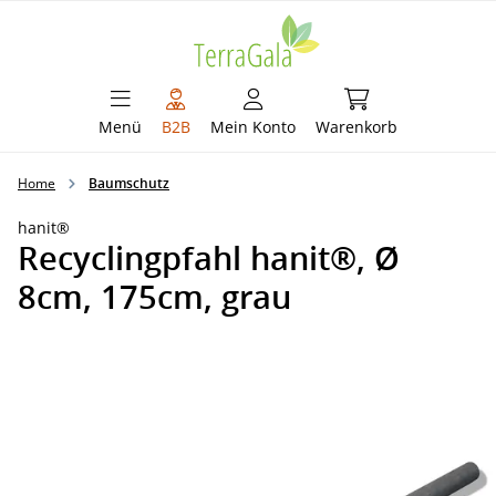
alt springen
Warenkorb enthält 
Menü
B2B
Mein Konto
Warenkorb
Home
Baumschutz
hanit®
Recyclingpfahl hanit®, Ø
8cm, 175cm, grau