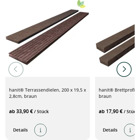
hanit® Terrassendielen, 200 x 19,5 x
hanit® Brettprofil, 
2,8cm, braun
braun
ab 33,90 €
ab 17,90 €
/ Stück
/ Stück
Details
Details