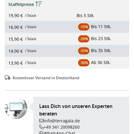
Staffelpreise
19,90 €
Bis
5 Stk.
/ Stück
Bis
11 Stk.
16,90 €
/ Stück
-15%
Bis
23 Stk.
15,90 €
/ Stück
-20%
Bis
35 Stk.
14,90 €
/ Stück
-25%
Ab
36 Stk.
13,90 €
/ Stück
-30%
Kostenloser Versand in Deutschland
Lass Dich von unseren Experten
beraten
info@terragala.de
+49 341 20098260
WhatsApp-Chat