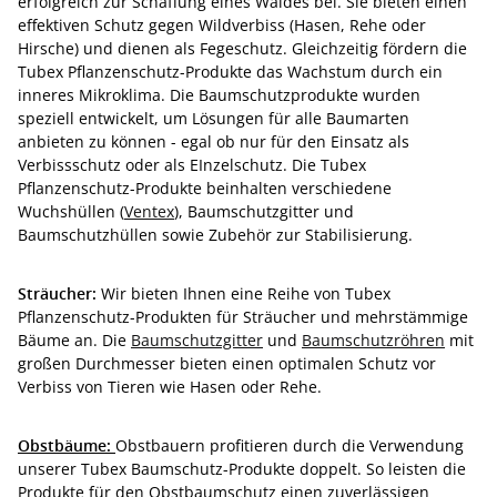
erfolgreich zur Schaffung eines Waldes bei. Sie bieten einen
effektiven Schutz gegen Wildverbiss (Hasen, Rehe oder
Hirsche) und dienen als Fegeschutz. Gleichzeitig fördern die
Tubex Pflanzenschutz-Produkte das Wachstum durch ein
inneres Mikroklima. Die Baumschutzprodukte wurden
speziell entwickelt, um Lösungen für alle Baumarten
anbieten zu können - egal ob nur für den Einsatz als
Verbissschutz oder als EInzelschutz. Die Tubex
Pflanzenschutz-Produkte beinhalten verschiedene
Wuchshüllen (
Ventex
), Baumschutzgitter und
Baumschutzhüllen sowie Zubehör zur Stabilisierung.
Sträucher:
Wir bieten Ihnen eine Reihe von Tubex
Pflanzenschutz-Produkten für Sträucher und mehrstämmige
Bäume an. Die
Baumschutzgitter
und
Baumschutzröhren
mit
großen Durchmesser bieten einen optimalen Schutz vor
Verbiss von Tieren wie Hasen oder Rehe.
Obstbäume:
Obstbauern profitieren durch die Verwendung
unserer Tubex Baumschutz-Produkte doppelt. So leisten die
Produkte für den Obstbaumschutz einen zuverlässigen