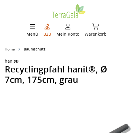
alt springen
Warenkorb enthält 
Menü
B2B
Mein Konto
Warenkorb
Home
Baumschutz
hanit®
Recyclingpfahl hanit®, Ø
7cm, 175cm, grau