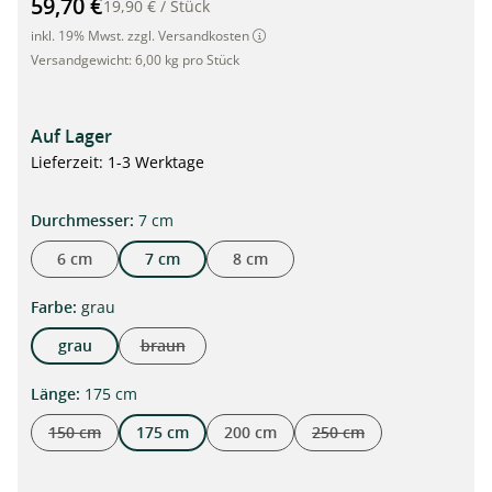
59,70 €
19,90 €
/
Stück
inkl. 19% Mwst. zzgl. Versandkosten
Versandgewicht:
6,00 kg pro Stück
Auf Lager
Lieferzeit: 1-3 Werktage
auswählen
Durchmesser
:
7 cm
6 cm
7 cm
8 cm
auswählen
Farbe
:
grau
grau
braun
(Diese Option ist zurzeit nicht verfügbar.)
auswählen
Länge
:
175 cm
150 cm
175 cm
200 cm
250 cm
(Diese Option ist zurzeit nicht verfügbar.)
(Diese Option ist zurzeit