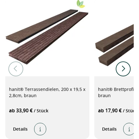
hanit® Terrassendielen, 200 x 19,5 x
hanit® Brettprofil, 
2,8cm, braun
braun
ab 33,90 €
ab 17,90 €
/ Stück
/ Stück
Details
Details