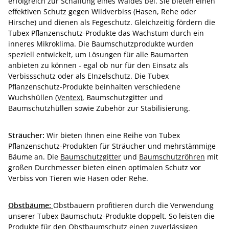
erfolgreich zur Schaffung eines Waldes bei. Sie bieten einen
effektiven Schutz gegen Wildverbiss (Hasen, Rehe oder
Hirsche) und dienen als Fegeschutz. Gleichzeitig fördern die
Tubex Pflanzenschutz-Produkte das Wachstum durch ein
inneres Mikroklima. Die Baumschutzprodukte wurden
speziell entwickelt, um Lösungen für alle Baumarten
anbieten zu können - egal ob nur für den Einsatz als
Verbissschutz oder als EInzelschutz. Die Tubex
Pflanzenschutz-Produkte beinhalten verschiedene
Wuchshüllen (
Ventex
), Baumschutzgitter und
Baumschutzhüllen sowie Zubehör zur Stabilisierung.
Sträucher:
Wir bieten Ihnen eine Reihe von Tubex
Pflanzenschutz-Produkten für Sträucher und mehrstämmige
Bäume an. Die
Baumschutzgitter
und
Baumschutzröhren
mit
großen Durchmesser bieten einen optimalen Schutz vor
Verbiss von Tieren wie Hasen oder Rehe.
Obstbäume:
Obstbauern profitieren durch die Verwendung
unserer Tubex Baumschutz-Produkte doppelt. So leisten die
Produkte für den Obstbaumschutz einen zuverlässigen