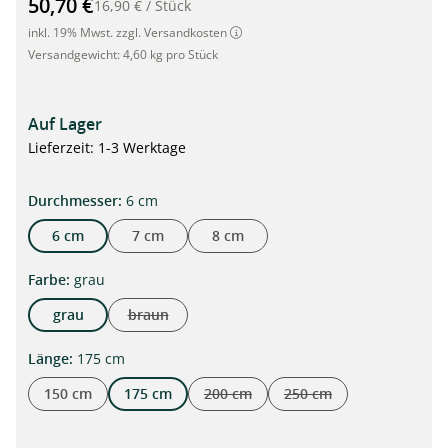
50,70 €
16,90 €
/
Stück
inkl. 19% Mwst. zzgl. Versandkosten
Versandgewicht:
4,60 kg pro Stück
Auf Lager
Lieferzeit: 1-3 Werktage
auswählen
Durchmesser
:
6 cm
6 cm
7 cm
8 cm
auswählen
Farbe
:
grau
grau
braun
(Diese Option ist zurzeit nicht verfügbar.)
auswählen
Länge
:
175 cm
150 cm
175 cm
200 cm
250 cm
(Diese Option ist zurzeit nicht verfügba
(Diese Option ist zurzeit