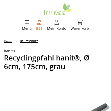
alt springen
Warenkorb enthält 
Menü
B2B
Mein Konto
Warenkorb
Home
Baumschutz
hanit®
Recyclingpfahl hanit®, Ø
6cm, 175cm, grau