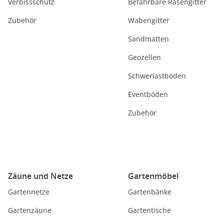
Verbissschutz
Befahrbare Rasengitter
Zubehör
Wabengitter
Sandmatten
Geozellen
Schwerlastböden
Eventböden
Zubehör
Zäune und Netze
Gartenmöbel
Gartennetze
Gartenbänke
Gartenzäune
Gartentische