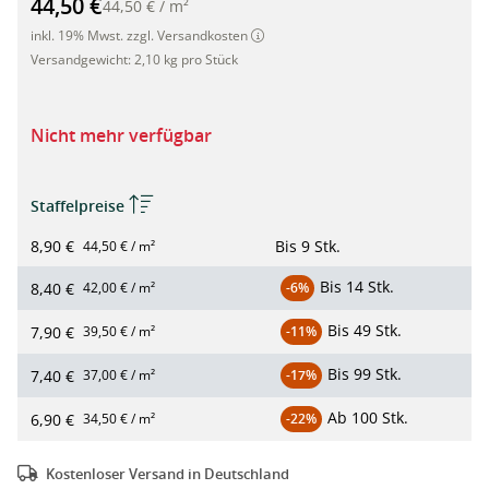
44,50 €
44,50 €
/
m²
inkl. 19% Mwst. zzgl. Versandkosten
Versandgewicht:
2,10 kg pro Stück
Nicht mehr verfügbar
Staffelpreise
8,90 €
Bis
9 Stk.
44,50 € / m²
Bis
14 Stk.
8,40 €
42,00 € / m²
-6%
Bis
49 Stk.
7,90 €
39,50 € / m²
-11%
Bis
99 Stk.
7,40 €
37,00 € / m²
-17%
Ab
100 Stk.
6,90 €
34,50 € / m²
-22%
Kostenloser Versand in Deutschland