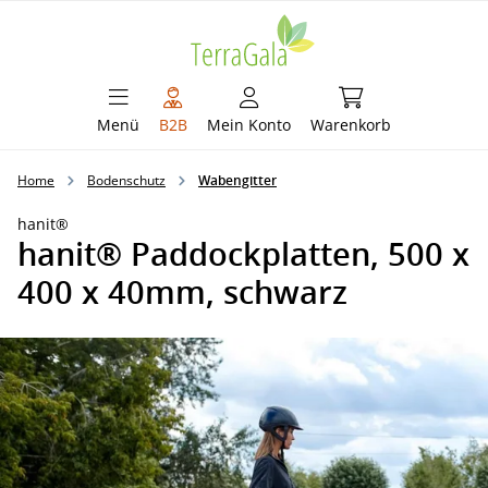
alt springen
Warenkorb enthält 
Menü
B2B
Mein Konto
Warenkorb
Home
Bodenschutz
Wabengitter
hanit®
hanit® Paddockplatten, 500 x
400 x 40mm, schwarz