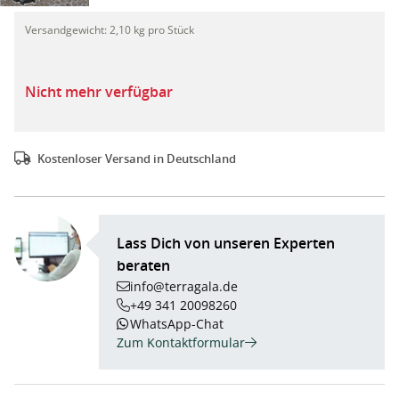
hanit® Schwerlastbodenplatten, 500 x 400 x 40mm, schwarz"
Versandgewicht:
2,10 kg pro Stück
Nicht mehr verfügbar
Kostenloser Versand in Deutschland
Lass Dich von unseren Experten
beraten
info@terragala.de
+49 341 20098260
WhatsApp-Chat
Zum Kontaktformular