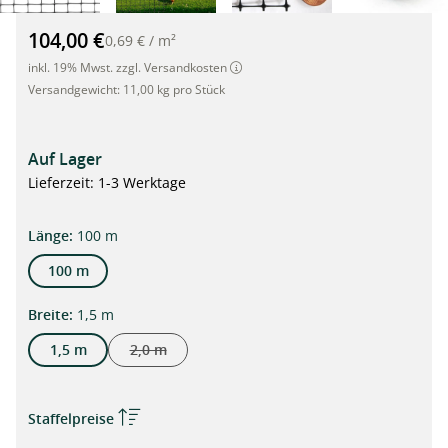
Gartennetz, Geflügelzaun 15 x 22mm, "S", 1.5 x 100m, schwarz
104,00 €
0,69 €
/
m²
inkl. 19% Mwst. zzgl. Versandkosten
Versandgewicht:
11,00 kg pro Stück
Auf Lager
Lieferzeit: 1-3 Werktage
auswählen
Länge
:
100 m
100 m
auswählen
Breite
:
1,5 m
1,5 m
2,0 m
(Diese Option ist zurzeit nicht verfügbar.)
Staffelpreise