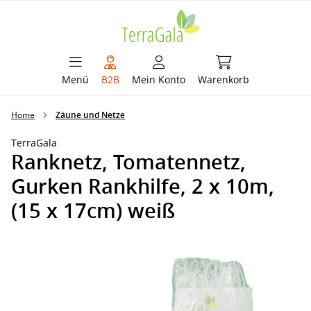
alt springen
Warenkorb enthält 
Menü
B2B
Mein Konto
Warenkorb
Home
Zäune und Netze
TerraGala
Ranknetz, Tomatennetz,
Gurken Rankhilfe, 2 x 10m,
(15 x 17cm) weiß