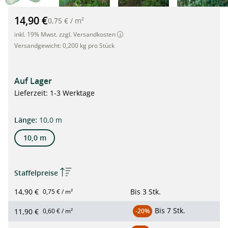
Ranknetz, Tomatennetz, Gurken Rankhilfe, 2 x 10m, (15 x 17cm
14,90 €
0,75 €
/
m²
inkl. 19% Mwst. zzgl. Versandkosten
Versandgewicht:
0,200 kg pro Stück
Auf Lager
Lieferzeit: 1-3 Werktage
auswählen
Länge
:
10,0 m
10,0 m
Staffelpreise
14,90 €
Bis
3 Stk.
0,75 € / m²
Bis
7 Stk.
11,90 €
0,60 € / m²
-20%