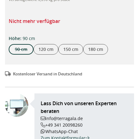
Nicht mehr verfügbar
auswählen
Höhe
:
90 cm
90 cm
120 cm
150 cm
180 cm
(Diese Option ist zurzeit nicht verfügbar.)
Kostenloser Versand in Deutschland
Lass Dich von unseren Experten
beraten
info@terragala.de
+49 341 20098260
WhatsApp-Chat
Zum Kontaktformular