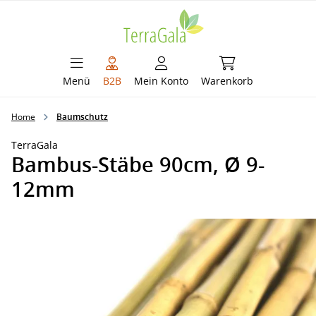
alt springen
Warenkorb enthält 
Menü
B2B
Mein Konto
Warenkorb
Home
Baumschutz
TerraGala
Bambus-Stäbe 90cm, Ø 9-
12mm