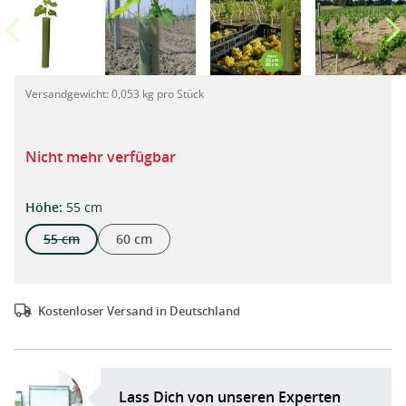
TUBEX Ecovine, kostengünstige Wuchshülle und Verbissschut
Versandgewicht:
0,053 kg pro Stück
Nicht mehr verfügbar
auswählen
Höhe
:
55 cm
55 cm
60 cm
(Diese Option ist zurzeit nicht verfügbar.)
Kostenloser Versand in Deutschland
Lass Dich von unseren Experten