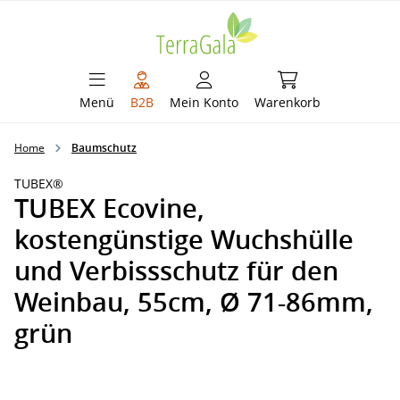
alt springen
Warenkorb enthält 
Menü
B2B
Mein Konto
Warenkorb
Home
Baumschutz
TUBEX®
TUBEX Ecovine,
kostengünstige Wuchshülle
und Verbissschutz für den
Weinbau, 55cm, Ø 71-86mm,
grün