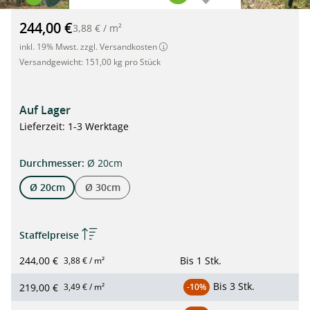
Treeguard Layflats, Baumschutz-Flach-Gitter 100m Rolle, Ø 20
244,00 €
3,88 €
/
m²
inkl. 19% Mwst. zzgl. Versandkosten
Versandgewicht:
151,00 kg pro Stück
Auf Lager
Lieferzeit: 1-3 Werktage
auswählen
Durchmesser
:
Ø 20cm
Ø 20cm
Ø 30cm
Staffelpreise
244,00 €
Bis
1 Stk.
3,88 € / m²
Bis
3 Stk.
219,00 €
3,49 € / m²
-10%