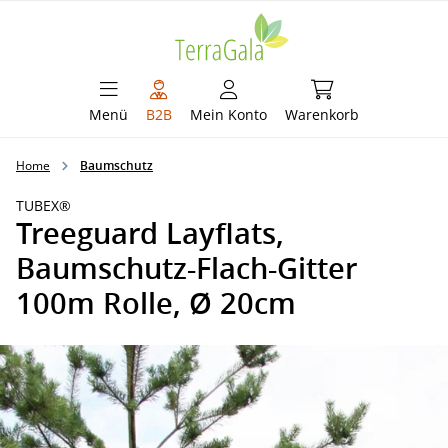
alt springen
Warenkorb enthält 
Menü
B2B
Mein Konto
Warenkorb
Home
Baumschutz
TUBEX®
Treeguard Layflats,
Baumschutz-Flach-Gitter
100m Rolle, Ø 20cm