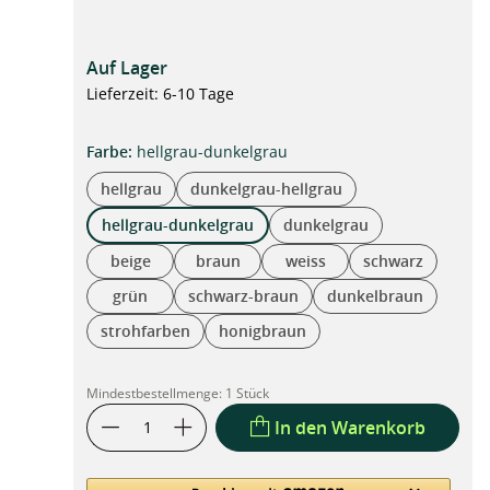
Auf Lager
Lieferzeit: 6-10 Tage
auswählen
Farbe
:
hellgrau-dunkelgrau
hellgrau
dunkelgrau-hellgrau
hellgrau-dunkelgrau
dunkelgrau
beige
braun
weiss
schwarz
grün
schwarz-braun
dunkelbraun
strohfarben
honigbraun
Mindestbestellmenge:
1 Stück
In den Warenkorb