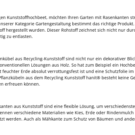
igen Kunststoffhochbeet, möchten Ihren Garten mit Rasenkanten s
unserer Kategorie Gartengestaltung bestimmt das richtige Produkt. 
ff hergestellt wurden. Dieser Rohstoff zeichnet sich nicht nur durc
ig zu entlasten.
bel aus Recycling-Kunststoff sind nicht nur ein dekorativer Blic
onventionellen Lösungen aus Holz. So hat zum Beispiel ein Hochbee
 feuchter Erde absolut verrottungsfest ist und eine Schutzfolie i
 Pflanzkübeln aus dem Recycling Kunststoff hanit® besteht keine G
ßen erfreuen können.
nten aus Kunststoff sind eine flexible Lösung, um verschiedens
rennen verschiedene Materialien wie Kies, Erde oder Rindenmulch 
t werden. Auch als Mähkante zum Schutz von Bäumen und anderen