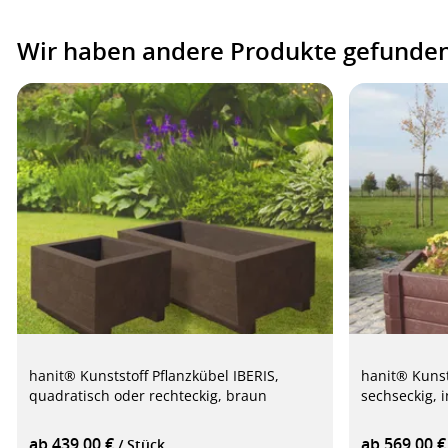
Wir haben andere Produkte gefunden,
hanit® Kunststoff Pflanzkübel IBERIS,
hanit® Kunst
quadratisch oder rechteckig, braun
sechseckig, 
ab 439,00 €
ab 569,00 
/ Stück