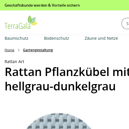
Geschäftskunde werden & Vorteile sichern
springen
Zur Hauptnavigation springen
Baumschutz
Bodenschutz
Zäune und Netze
Home
Gartengestaltung
Rattan Art
Rattan Pflanzkübel m
hellgrau-dunkelgrau