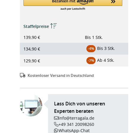
Staffelpreise
139,90 €
Bis
1 Stk.
Bis
3 Stk.
134,90 €
-4%
Ab
4 Stk.
129,90 €
-7%
Kostenloser Versand in Deutschland
Lass Dich von unseren
Experten beraten
info@terragala.de
+49 341 20098260
WhatsApp-Chat