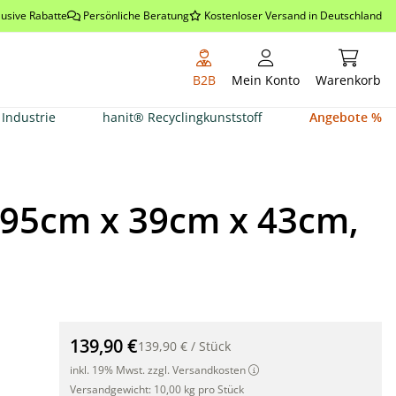
lusive Rabatte
Persönliche Beratung
Kostenloser Versand in Deutschland
Warenkor
B2B
Mein Konto
Warenkorb
Industrie
hanit® Recyclingkunststoff
Angebote %
 95cm x 39cm x 43cm,
Rattan Pflanzkübel mit Bewässerungssystem, 95cm x 3
139,90 €
139,90 €
/
Stück
inkl. 19% Mwst. zzgl. Versandkosten
Versandgewicht:
10,00 kg pro Stück