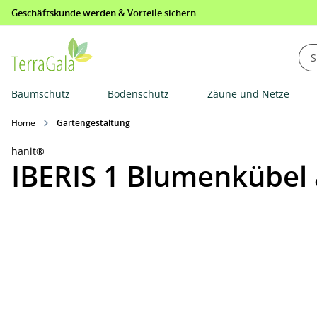
Geschäftskunde werden & Vorteile sichern
springen
Zur Hauptnavigation springen
Baumschutz
Bodenschutz
Zäune und Netze
Home
Gartengestaltung
hanit®
IBERIS 1 Blumenkübel 