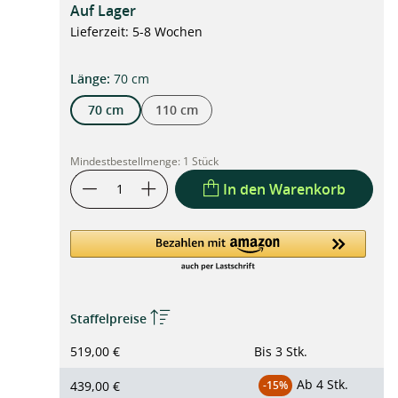
Auf Lager
Lieferzeit: 5-8 Wochen
auswählen
Länge
:
70 cm
70 cm
110 cm
Mindestbestellmenge:
1 Stück
In den Warenkorb
Staffelpreise
519,00 €
Bis
3 Stk.
Ab
4 Stk.
439,00 €
-15%