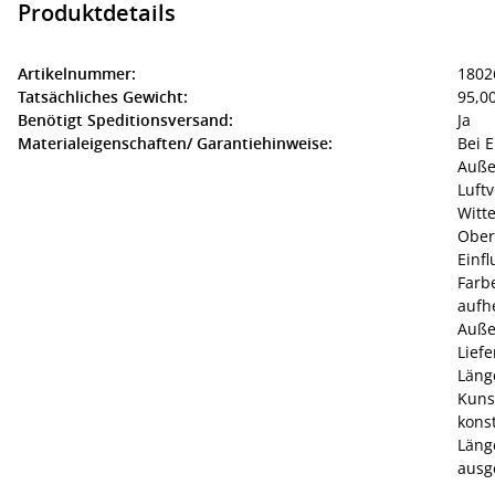
Produktdetails
Artikelnummer:
1802
Tatsächliches Gewicht:
95,00
Benötigt Speditionsversand:
Ja
Materialeigenschaften/ Garantiehinweise:
Bei E
Auße
Luft
Witt
Ober
Einfl
Farb
aufh
Auße
Lief
Läng
Kuns
konst
Läng
aus