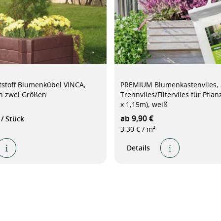
stoff Blumenkübel VINCA,
PREMIUM Blumenkastenvlies, 
in zwei Größen
Trennvlies/Filtervlies für Pflan
x 1,15m), weiß
€
ab 9,90 €
/ Stück
3,30 € / m²
Details