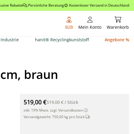
lusive Rabatte
Persönliche Beratung
Kostenloser Versand in Deutschland
Warenkor
B2B
Mein Konto
Warenkorb
Industrie
hanit® Recyclingkunststoff
Angebote %
7cm, braun
IBERIS 1 Blumenkübel aus hanit®, 70 x 70 x 47cm, bra
519,00 €
519,00 €
/
Stück
inkl. 19% Mwst. zzgl. Versandkosten
Dieser Artikel wird per Sp
Versandgewicht:
750,00 kg pro Stück