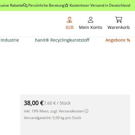
lusive Rabatte
Persönliche Beratung
Kostenloser Versand in Deutschland
Warenkor
B2B
Mein Konto
Warenkorb
Industrie
hanit® Recyclingkunststoff
Angebote %
PureNature Wuchshülle 1,2m Ø12cm"
38,00 €
7,60 €
/
Stück
inkl. 19% Mwst. zzgl. Versandkosten
Versandgewicht:
5,00 kg pro Stück