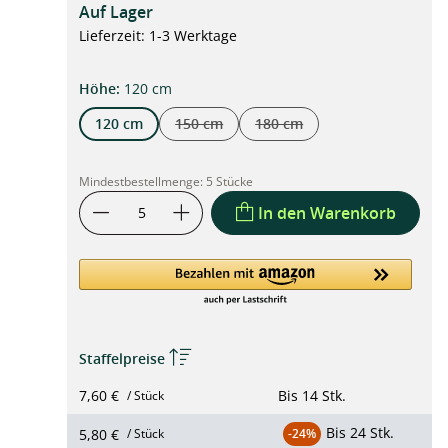
Auf Lager
Lieferzeit: 1-3 Werktage
auswählen
Höhe
:
120 cm
120 cm
150 cm
180 cm
(Diese Option ist zurzeit nicht verfügbar.)
(Diese Option ist zurzeit nich
Mindestbestellmenge:
5 Stücke
In den Warenkorb
Staffelpreise
7,60 €
Bis
14 Stk.
/ Stück
Bis
24 Stk.
5,80 €
/ Stück
-24%