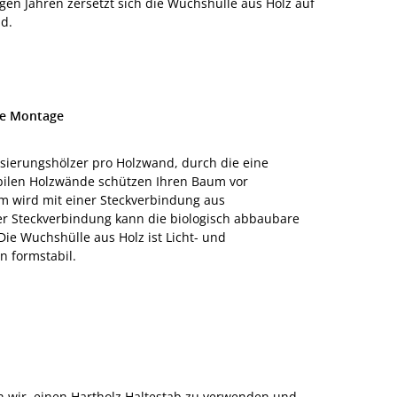
en Jahren zersetzt sich die Wuchshülle aus Holz auf
ld.
he Montage
isierungshölzer pro Holzwand, durch die eine
abilen Holzwände schützen Ihren Baum vor
m wird mit einer Steckverbindung aus
er Steckverbindung kann die biologisch abbaubare
ie Wuchshülle aus Holz ist Licht- und
n formstabil.
 wir, einen Hartholz Haltestab zu verwenden und