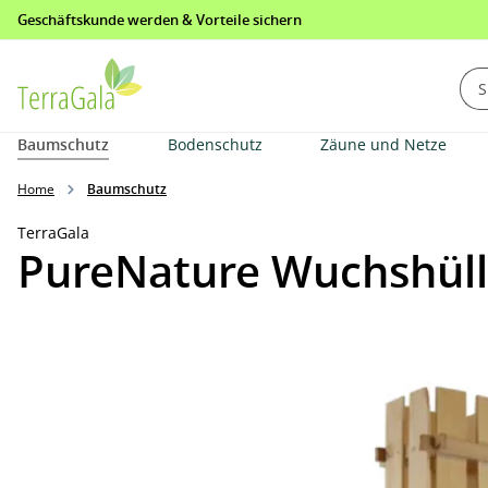
Geschäftskunde werden & Vorteile sichern
springen
Zur Hauptnavigation springen
Baumschutz
Bodenschutz
Zäune und Netze
Home
Baumschutz
TerraGala
PureNature Wuchshül