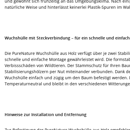
und gewöhnt sich frühzeitig an das Umgebungsklima. Nach einig
natürliche Weise und hinterlässt keinerlei Plastik-Spuren im Wa
Wuchshülle mit Steckverbindung – für ein schnelle und einfac
Die PureNature Wuchshülle aus Holz verfügt über je zwei Stabil
schnelle und einfache Montage gewährleistet wird. Die formst
Verbissschäden von Wildtieren. Der Stammschutz für Ihren Bau
Stabilisierungshölzern per Nut miteinander verbunden. Dank d
Wuchshülle einfach und zügig um den Baum befestigt werden. D
Temperaturneutral und bleibt in den verschiedenen Witterunge
Hinweise zur Installation und Entfernung
Zur Befestigung der PureNature Wuchshülle aus Holz empfehlen