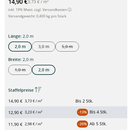
14,90 €
3,73 €
/
m²
inkl. 19% Mwst. zzgl. Versandkosten
Versandgewicht:
0,400 kg pro Stück
auswählen
Länge
:
2,0 m
2,0 m
3,0 m
5,0 m
(Diese Option ist zurzeit nicht verfügba
auswählen
Breite
:
2,0 m
1,0 m
2,0 m
(Diese Option ist zurzeit nicht verfügbar.)
Staffelpreise
14,90 €
Bis
2 Stk.
3,73 € / m²
Bis
4 Stk.
12,90 €
3,23 € / m²
-13%
Ab
5 Stk.
11,90 €
2,98 € / m²
-20%