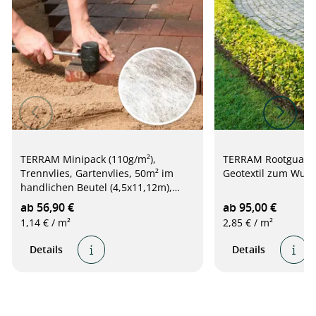
TERRAM Minipack (110g/m²),
TERRAM Rootguard 
Trennvlies, Gartenvlies, 50m² im
Geotextil zum Wurz
handlichen Beutel (4,5x11,12m),
weiß
ab 56,90 €
ab 95,00 €
1,14 € / m²
2,85 € / m²
Details
Details