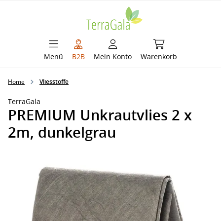
alt springen
Warenkorb enthält 
Menü
B2B
Mein Konto
Warenkorb
Home
Vliesstoffe
TerraGala
PREMIUM Unkrautvlies 2 x
2m, dunkelgrau