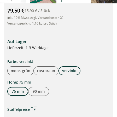
Hochwertige Metall Rasenkante, Beeteinfassung, 1m x 75mm H
79,50 €
15,90 €
/
Stück
inkl. 19% Mwst. zzgl. Versandkosten
Versandgewicht:
1,10 kg pro Stück
Auf Lager
Lieferzeit: 1-3 Werktage
auswählen
Farbe
:
verzinkt
moos-grün
rostbraun
verzinkt
(Diese Option ist zurzeit nicht verfügbar.)
auswählen
Höhe
:
75 mm
75 mm
90 mm
Staffelpreise