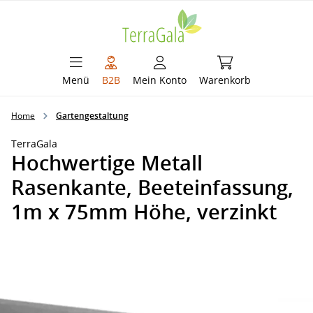
alt springen
Warenkorb enthält 
Menü
B2B
Mein Konto
Warenkorb
Home
Gartengestaltung
TerraGala
Hochwertige Metall
Rasenkante, Beeteinfassung,
1m x 75mm Höhe, verzinkt