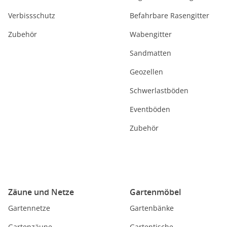
Verbissschutz
Befahrbare Rasengitter
Zubehör
Wabengitter
Sandmatten
Geozellen
Schwerlastböden
Eventböden
Zubehör
Zäune und Netze
Gartenmöbel
Gartennetze
Gartenbänke
Gartenzäune
Gartentische