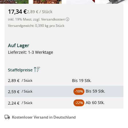
Premium Rasenkante/ Beeteinfassung (1.000 x 80 x 45mm) dun
17,34 €
2,89 €
/
Stück
inkl. 19% Mwst. zzgl. Versandkosten
Versandgewicht:
0,390 kg pro Stück
Auf Lager
Lieferzeit: 1-3 Werktage
Staffelpreise
2,89 €
Bis
19 Stk.
/ Stück
Bis
59 Stk.
2,59 €
/ Stück
-10%
Ab
60 Stk.
2,24 €
/ Stück
-22%
Kostenloser Versand in Deutschland