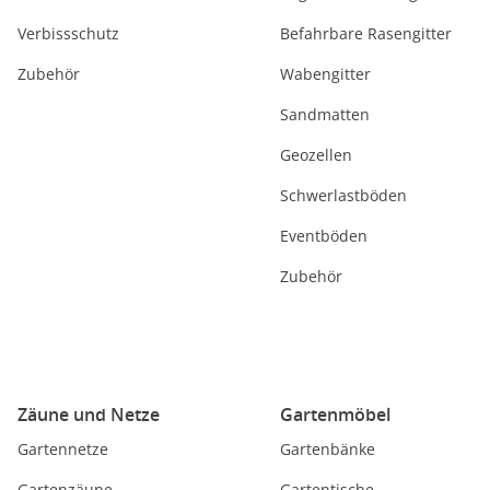
Verbissschutz
Befahrbare Rasengitter
Zubehör
Wabengitter
Sandmatten
Geozellen
Schwerlastböden
Eventböden
Zubehör
Zäune und Netze
Gartenmöbel
Gartennetze
Gartenbänke
Gartenzäune
Gartentische