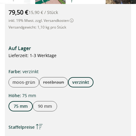
Hochwertige Metall Rasenkante, Beeteinfassung, 1m x 75mm H
79,50 €
15,90 €
/
Stück
inkl. 19% Mwst. zzgl. Versandkosten
Versandgewicht:
1,10 kg pro Stück
Auf Lager
Lieferzeit: 1-3 Werktage
auswählen
Farbe
:
verzinkt
moos-grün
rostbraun
verzinkt
(Diese Option ist zurzeit nicht verfügbar.)
auswählen
Höhe
:
75 mm
75 mm
90 mm
Staffelpreise