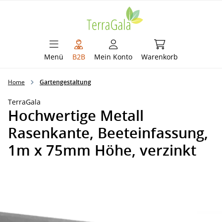
alt springen
Warenkorb enthält 
Menü
B2B
Mein Konto
Warenkorb
Home
Gartengestaltung
TerraGala
Hochwertige Metall
Rasenkante, Beeteinfassung,
1m x 75mm Höhe, verzinkt