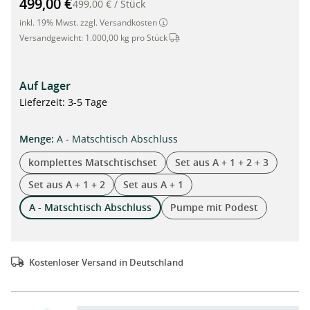
499,00 €
499,00 €
/
Stück
inkl. 19% Mwst. zzgl. Versandkosten
Dieser Artikel wird per Spedition 
Versandgewicht:
1.000,00 kg pro Stück
Auf Lager
Lieferzeit: 3-5 Tage
auswählen
Menge
:
A - Matschtisch Abschluss
komplettes Matschtischset
Set aus A + 1 + 2 + 3
Set aus A + 1 + 2
Set aus A + 1
A - Matschtisch Abschluss
Pumpe mit Podest
Kostenloser Versand in Deutschland