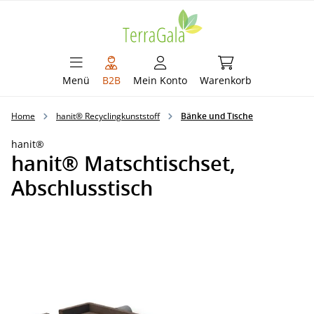
alt springen
Warenkorb enthält 
Menü
B2B
Mein Konto
Warenkorb
Home
hanit® Recyclingkunststoff
Bänke und Tische
hanit®
hanit® Matschtischset,
Abschlusstisch