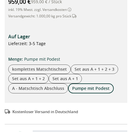
959,00 €
959,00 €
/
Stück
inkl. 19% Mwst. zzgl. Versandkosten
Dieser Artikel wird per Spedition 
Versandgewicht:
1.000,00 kg pro Stück
Auf Lager
Lieferzeit: 3-5 Tage
auswählen
Menge
:
Pumpe mit Podest
komplettes Matschtischset
Set aus A + 1 + 2 + 3
Set aus A + 1 + 2
Set aus A + 1
A - Matschtisch Abschluss
Pumpe mit Podest
Kostenloser Versand in Deutschland