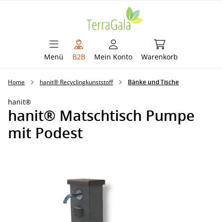
alt springen
Warenkorb enthält 
Menü
B2B
Mein Konto
Warenkorb
Home
hanit® Recyclingkunststoff
Bänke und Tische
hanit®
hanit® Matschtisch Pumpe
mit Podest