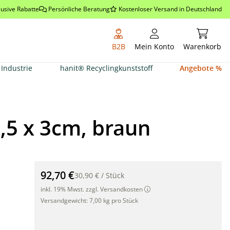
lusive Rabatte
Persönliche Beratung
Kostenloser Versand in Deutschland
Warenkor
B2B
Mein Konto
Warenkorb
Industrie
hanit® Recyclingkunststoff
Angebote %
2,5 x 3cm, braun
hanit® Brettprofil mit Nut und Feder, 200 x 12,5 x 3cm
92,70 €
30,90 €
/
Stück
inkl. 19% Mwst. zzgl. Versandkosten
Versandgewicht:
7,00 kg pro Stück