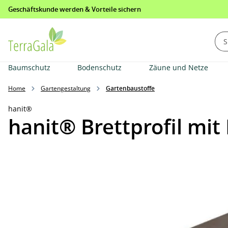
Geschäftskunde werden & Vorteile sichern
springen
Zur Hauptnavigation springen
Baumschutz
Bodenschutz
Zäune und Netze
Home
Gartengestaltung
Gartenbaustoffe
hanit®
hanit® Brettprofil mit