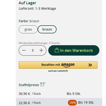
Auf Lager
Lieferzeit: 1-3 Werktage
auswählen
Farbe
:
braun
grau
braun
Mindestbestellmenge:
3 Stücke
In den Warenkorb
Staffelpreise
30,90 €
Bis
9 Stk.
/ Stück
Bis
19 Stk.
22,90 €
/ Stück
-26%