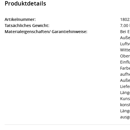
Produktdetails
Artikelnummer:
1802
Tatsächliches Gewicht:
7,00 
Materialeigenschaften/ Garantiehinweise:
Bei E
Auße
Luft
Witt
Ober
Einfl
Farb
aufh
Auße
Lief
Läng
Kuns
konst
Läng
aus