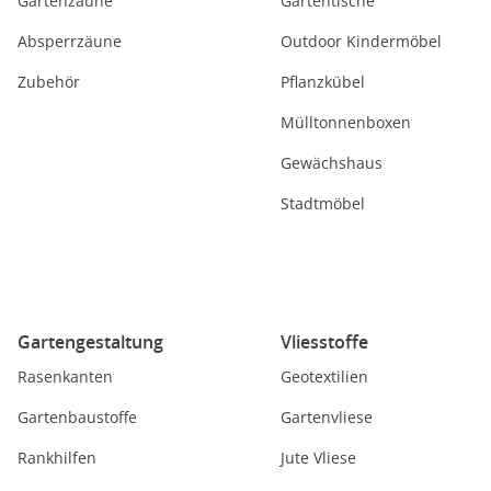
Gartenzäune
Gartentische
Absperrzäune
Outdoor Kindermöbel
Zubehör
Pflanzkübel
Mülltonnenboxen
Gewächshaus
Stadtmöbel
Gartengestaltung
Vliesstoffe
Rasenkanten
Geotextilien
Gartenbaustoffe
Gartenvliese
Rankhilfen
Jute Vliese