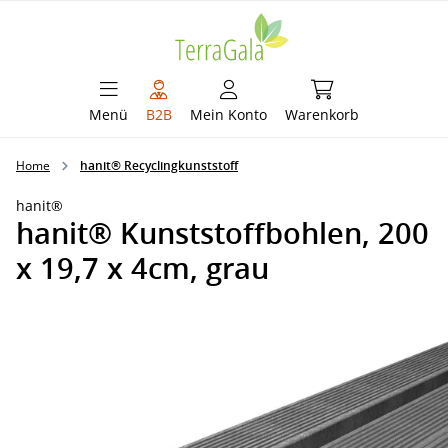
alt springen
Warenkorb enthält 
Menü
B2B
Mein Konto
Warenkorb
Home
hanit® Recyclingkunststoff
hanit®
hanit® Kunststoffbohlen, 200
x 19,7 x 4cm, grau