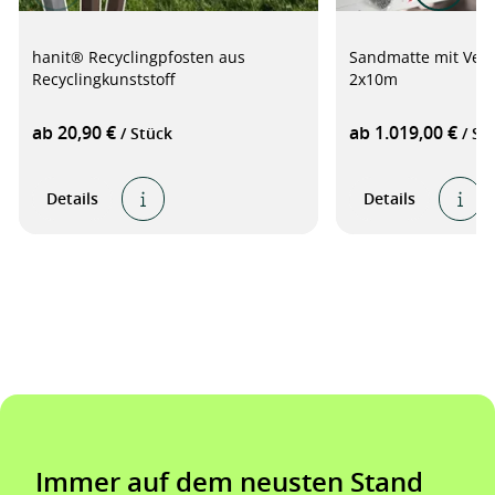
hanit® Recyclingpfosten aus
Sandmatte mit Verb
Recyclingkunststoff
2x10m
ab 20,90 €
ab 1.019,00 €
/ Stück
/ St
Details
Details
Immer auf dem neusten Stand