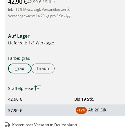
42,90 €
42,90 €
/
Stück
inkl. 19% Mwst. zzgl. Versandkosten
Dieser Artikel wird per Spedition ver
Versandgewicht:
14,70 kg pro Stück
Auf Lager
Lieferzeit: 1-3 Werktage
auswählen
Farbe
:
grau
grau
braun
Staffelpreise
42,90 €
Bis
19 Stk.
Ab
20 Stk.
37,90 €
-12%
Kostenloser Versand in Deutschland