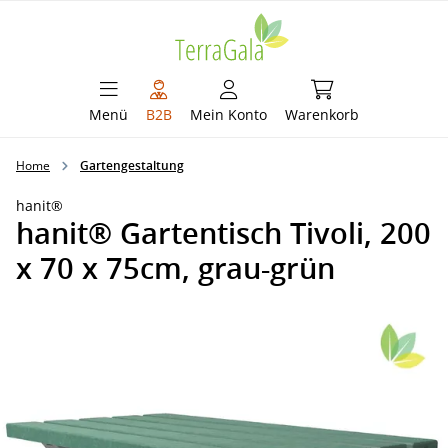
alt springen
Warenkorb enthält 
Menü
B2B
Mein Konto
Warenkorb
Home
Gartengestaltung
hanit®
hanit® Gartentisch Tivoli, 200
x 70 x 75cm, grau-grün