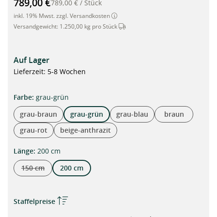
789,00 €
789,00 €
/
Stück
inkl. 19% Mwst. zzgl. Versandkosten
Dieser Artikel wird per Spedition 
Versandgewicht:
1.250,00 kg pro Stück
Auf Lager
Lieferzeit: 5-8 Wochen
auswählen
Farbe
:
grau-grün
grau-braun
grau-grün
grau-blau
braun
grau-rot
beige-anthrazit
auswählen
Länge
:
200 cm
150 cm
200 cm
(Diese Option ist zurzeit nicht verfügbar.)
Staffelpreise