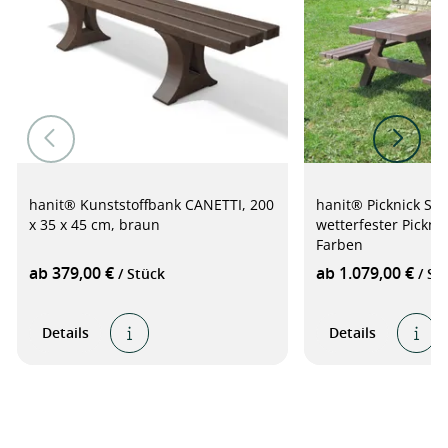
hanit® Kunststoffbank CANETTI, 200
hanit® Picknick Sit
x 35 x 45 cm, braun
wetterfester Picknic
Farben
ab 379,00 €
ab 1.079,00 €
/ Stück
/ St
Details
Details