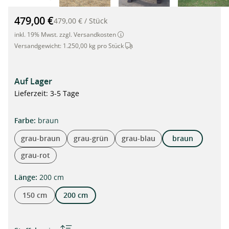
hanit® Kunststoffbank CANETTI, 200 x 35 x 45 cm, braun"
479,00 €
479,00 €
/
Stück
inkl. 19% Mwst. zzgl. Versandkosten
Dieser Artikel wird per Spedition 
Versandgewicht:
1.250,00 kg pro Stück
Auf Lager
Lieferzeit: 3-5 Tage
auswählen
Farbe
:
braun
grau-braun
grau-grün
grau-blau
braun
grau-rot
auswählen
Länge
:
200 cm
150 cm
200 cm