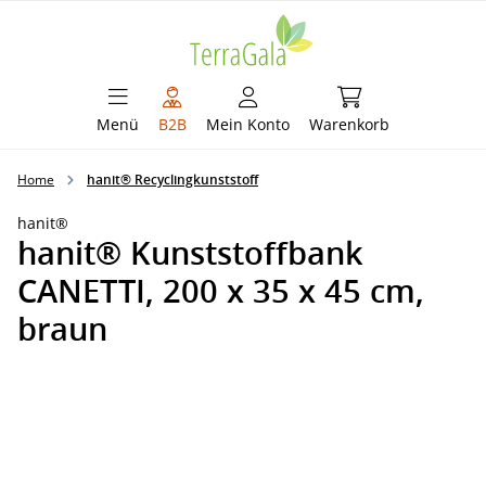
alt springen
Warenkorb enthält 
Menü
B2B
Mein Konto
Warenkorb
Home
hanit® Recyclingkunststoff
hanit®
hanit® Kunststoffbank
CANETTI, 200 x 35 x 45 cm,
braun