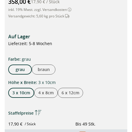
358,00 €
17,90 €
/
Stück
inkl. 19% Mwst. zzgl. Versandkosten
Dieser Artikel wird per Spedition vers
Versandgewicht:
5,60 kg pro Stück
Auf Lager
Lieferzeit: 5-8 Wochen
auswählen
Farbe
:
grau
grau
braun
auswählen
Höhe x Breite
:
3 x 10cm
3 x 10cm
4 x 8cm
6 x 12cm
Staffelpreise
17,90 €
Bis
49 Stk.
/ Stück