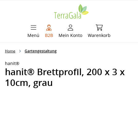
alt springen
Warenkorb enthält 
Menü
B2B
Mein Konto
Warenkorb
Home
Gartengestaltung
hanit®
hanit® Brettprofil, 200 x 3 x
10cm, grau