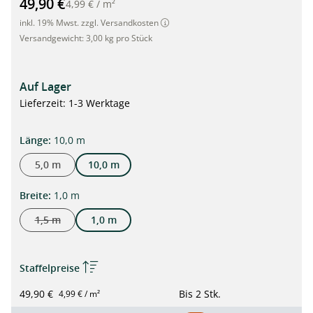
49,90 €
4,99 €
/
m²
inkl. 19% Mwst. zzgl. Versandkosten
Versandgewicht:
3,00 kg pro Stück
Auf Lager
Lieferzeit: 1-3 Werktage
auswählen
Länge
:
10,0 m
5,0 m
10,0 m
auswählen
Breite
:
1,0 m
1,5 m
1,0 m
(Diese Option ist zurzeit nicht verfügbar.)
Staffelpreise
49,90 €
Bis
2 Stk.
4,99 € / m²