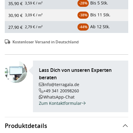
Bis
5 Stk.
35,90 €
3,59 € / m²
-28%
Bis
11 Stk.
30,90 €
3,09 € / m²
-38%
Ab
12 Stk.
27,90 €
2,79 € / m²
-44%
Kostenloser Versand in Deutschland
Lass Dich von unseren Experten
beraten
info@terragala.de
+49 341 20098260
WhatsApp-Chat
Zum Kontaktformular
Produktdetails