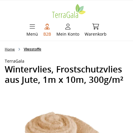
alt springen
Warenkorb enthält 
Menü
B2B
Mein Konto
Warenkorb
Home
Vliesstoffe
TerraGala
Wintervlies, Frostschutzvlies
aus Jute, 1m x 10m, 300g/m²