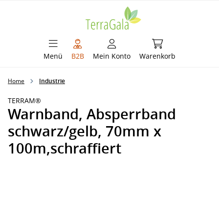
alt springen
Warenkorb enthält 
Menü
B2B
Mein Konto
Warenkorb
Home
Industrie
TERRAM®
Warnband, Absperrband
schwarz/gelb, 70mm x
100m,schraffiert