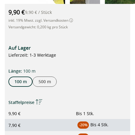
Warnband, Absperrband schwarz/gelb, 70mm x 100m,schraffie
9,90 €
9,90 €
/
Stück
inkl. 19% Mwst. zzgl. Versandkosten
Versandgewicht:
0,200 kg pro Stück
Auf Lager
Lieferzeit: 1-3 Werktage
auswählen
Länge
:
100 m
100 m
500 m
Staffelpreise
9,90 €
Bis
1 Stk.
Bis
4 Stk.
7,90 €
-20%