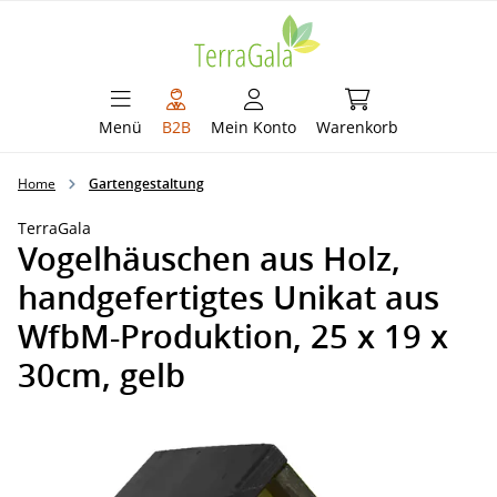
alt springen
Warenkorb enthält 
Menü
B2B
Mein Konto
Warenkorb
Home
Gartengestaltung
TerraGala
Vogelhäuschen aus Holz,
handgefertigtes Unikat aus
WfbM-Produktion, 25 x 19 x
30cm, gelb