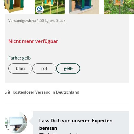
Vogelhäuschen aus Holz, handgefertigtes Unikat aus WfbM-Prod
Versandgewicht:
1,50 kg pro Stück
Nicht mehr verfügbar
auswählen
Farbe
:
gelb
blau
rot
gelb
(Diese Option ist zurzeit nicht verfügba
Kostenloser Versand in Deutschland
Lass Dich von unseren Experten
beraten