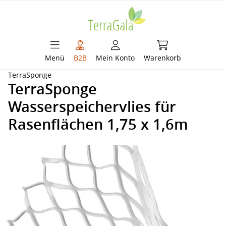
alt springen
Warenkorb enthält 
Menü
B2B
Mein Konto
Warenkorb
TerraSponge
TerraSponge
Wasserspeichervlies für
Rasenflächen 1,75 x 1,6m