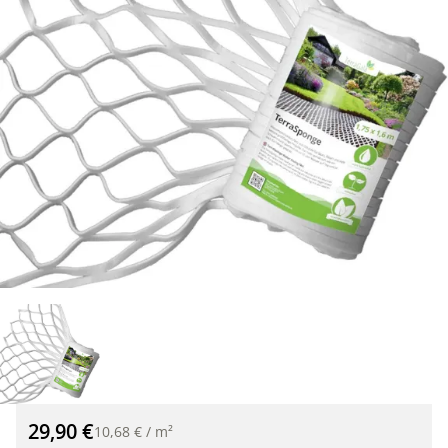
TerraSponge Wasserspeichervlies für Rasenflächen 1,75 x 1,6
29,90 €
10,68 €
/
m²