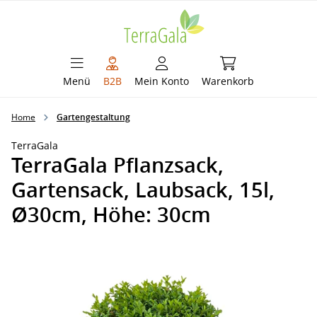
alt springen
Warenkorb enthält 
Menü
B2B
Mein Konto
Warenkorb
Home
Gartengestaltung
TerraGala
TerraGala Pflanzsack,
Gartensack, Laubsack, 15l,
Ø30cm, Höhe: 30cm