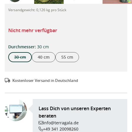
TerraGala Pflanzsack, Gartensack, Laubsack, 15l, Ø30cm, Höhe
Versandgewicht:
0,126 kg pro Stück
Nicht mehr verfügbar
auswählen
Durchmesser
:
30 cm
30 cm
40 cm
55 cm
(Diese Option ist zurzeit nicht verfügbar.)
Kostenloser Versand in Deutschland
Lass Dich von unseren Experten
beraten
info@terragala.de
+49 341 20098260