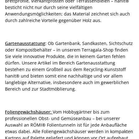
Brettprofile, Vierkantpfosten oder Terrassendielen – hanit®
besticht nicht nur durch seine vielfältigen
Anwendungsmöglichkeiten; das Material zeichnet sich auch
durch zahlreiche Vorteile gegenüber Holz aus.
Gartenausstattung
: Ob Gartenbank, Sandkasten, Sichtschutz
oder Kompostbehälter – in unserem Terragala-Shop finden
Sie viele innovative Produkte, die in keinem Garten fehlen
dürfen. Unsere Artikel im Bereich Gartenausstattung
bestehen zu einem Großteil aus dem Recycling-Kunststoff
hanit® und bieten somit eine nachhaltige und vor allem
langlebige Alternative, insbesondere auch im gewerblichen
Bereich und zur Stadtmöblierung.
Foliengewächshäuser:
Vom Hobbygärtner bis zum
professionellen Obst- und Gemüseanbau – bei unserer
Auswahl an RÖMI® Folientunneln ist für jede Anbaufläche
etwas dabei. Alle Foliengewächshäuser werden in kompakten
Kartons auf Palette geliefert und können vor Ort aufgebaut