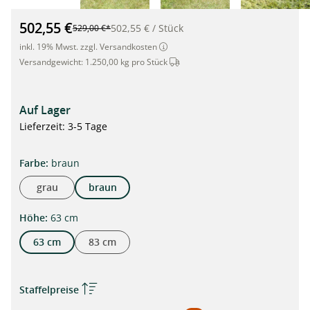
TERRA 1 Hochbeet aus hanit®, 190 x 90 x 63cm, braun"
502,55 €
502,55 €
/
Stück
529,00 €*
inkl. 19% Mwst. zzgl. Versandkosten
Dieser Artikel wird per Spedition 
Versandgewicht:
1.250,00 kg pro Stück
Auf Lager
Lieferzeit: 3-5 Tage
auswählen
Farbe
:
braun
grau
braun
auswählen
Höhe
:
63 cm
63 cm
83 cm
Staffelpreise