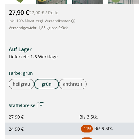
Sichtschutz für Doppelstabmattenzaun, 19cm x 50m, grün"
27,90 €
27,90 €
/
Rolle
inkl. 19% Mwst. zzgl. Versandkosten
Versandgewicht:
1,85 kg pro Stück
Auf Lager
Lieferzeit: 1-3 Werktage
auswählen
Farbe
:
grün
hellgrau
grün
anthrazit
Staffelpreise
27,90 €
Bis
3 Stk.
Bis
9 Stk.
24,90 €
-11%