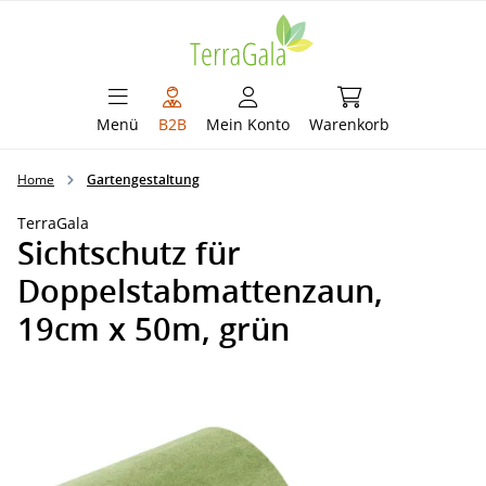
alt springen
Warenkorb enthält 
Menü
B2B
Mein Konto
Warenkorb
Home
Gartengestaltung
TerraGala
Sichtschutz für
Doppelstabmattenzaun,
19cm x 50m, grün