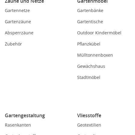
Zäune und Netze
Gartenmöbel
Gartennetze
Gartenbänke
Gartenzäune
Gartentische
Absperrzäune
Outdoor Kindermöbel
Zubehör
Pflanzkübel
Mülltonnenboxen
Gewächshaus
Stadtmöbel
Gartengestaltung
Vliesstoffe
Rasenkanten
Geotextilien