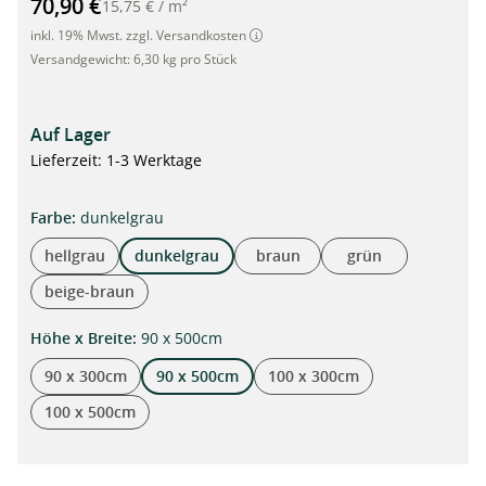
70,90 €
15,75 €
/
m²
inkl. 19% Mwst. zzgl. Versandkosten
Versandgewicht:
6,30 kg pro Stück
Auf Lager
Lieferzeit: 1-3 Werktage
auswählen
Farbe
:
dunkelgrau
hellgrau
dunkelgrau
braun
grün
beige-braun
auswählen
Höhe x Breite
:
90 x 500cm
90 x 300cm
90 x 500cm
100 x 300cm
100 x 500cm