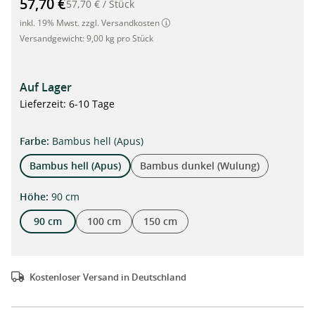
57,70 €
57,70 €
/
Stück
inkl. 19% Mwst. zzgl. Versandkosten
Versandgewicht:
9,00 kg pro Stück
Auf Lager
Lieferzeit: 6-10 Tage
auswählen
Farbe
:
Bambus hell (Apus)
Bambus hell (Apus)
Bambus dunkel (Wulung)
auswählen
Höhe
:
90 cm
90 cm
100 cm
150 cm
Kostenloser Versand in Deutschland