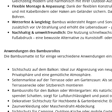
Gleichzeitig modern und harmonisch mit Ihrer Outdoor-Aus
Flexible Montage & Anpassung:
Dank der flexiblen Konstruk
und mit Kabelbindern oder Haken am Geländer sichern. Dad
Bohren.
Wetterfest & langlebig:
Bambus widersteht Regen und Sonne
zusätzlich vor UV-Strahlung und erhöht die Lebensdauer – 
Nachhaltig & umweltfreundlich:
Die Nutzung schnellwachs
Fußabdruck – eine bewusste Alternative zu Kunststoff- oder 
Anwendungen des Bambusrollos
Die Bambusmatte ist für einige verschiedene Anwendungen ein
Sichtschutz auf dem Balkon: Ideal zur Abgrenzung von ne
Privatsphäre und eine gemütliche Atmosphäre.
Seitenmarkise auf der Terrasse oder am Gartenzaun: Als sei
Terrassenecke oder Sitzbereich montieren
Bambusrollo für den Balkon oder Wintergarten: Als natürli
spendet Schatten, sorgt für Luftdurchlässigkeit und passt 
Dekorativer Sichtschutz für Hochbeete & Gartenbereiche: 
Zaunverkleidung oder Maschendraht-Abdeckung
Sichtschutz für Camping, Outdoor-Küche oder mobile Garten