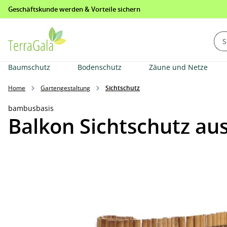
Geschäftskunde werden & Vorteile sichern
springen
Zur Hauptnavigation springen
Baumschutz
Bodenschutz
Zäune und Netze
Home
Gartengestaltung
Sichtschutz
bambusbasis
Balkon Sichtschutz au