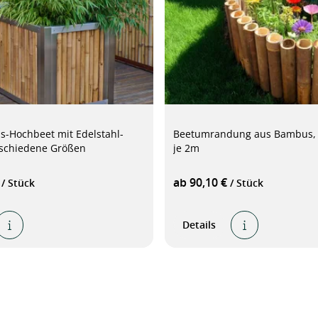
-Hochbeet mit Edelstahl-
Beetumrandung aus Bambus, 5
schiedene Größen
je 2m
€
ab 90,10 €
/ Stück
/ Stück
Details