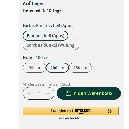
Auf Lager
Lieferzeit: 6-10 Tage
auswählen
Farbe
:
Bambus hell (Apus)
Bambus hell (Apus)
Bambus dunkel (Wulung)
auswählen
Höhe
:
100 cm
90 cm
100 cm
150 cm
Mindestbestellmenge:
1 Stück
In den Warenkorb