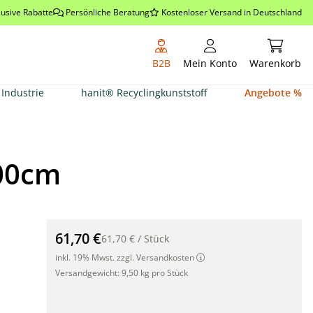
lusive Rabatte
Persönliche Beratung
Kostenloser Versand in Deutschland
Warenkor
B2B
Mein Konto
Warenkorb
Industrie
hanit® Recyclingkunststoff
Angebote %
300cm
Balkon Sichtschutz aus Bambus (hell), 100 x 300cm"
61,70 €
61,70 €
/
Stück
inkl. 19% Mwst. zzgl. Versandkosten
Versandgewicht:
9,50 kg pro Stück