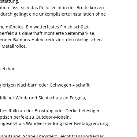
stattung.
tion lässt sich das Rollo leicht in der Breite kürzen
urch gelingt eine unkomplizierte Installation ohne
 mühelos. Ein wetterfestes Finish schützt
perfekt als dauerhaft montierte Seitenmarkise.
ender Bambus-Halme reduziert den ökologischen
Metallrollos.
setzbar.
ugierigen Nachbarn oder Gehwegen – schafft
tlicher Wind- und Sichtschutz an Pergola,
ches Rollo an der Brüstung oder Decke befestigen –
optisch perfekt zu Outdoor-Möbeln.
Eingesetzt als Wandverkleidung oder Beetabgrenzung
nutzung: Schnell montiert, leicht transportierbar.